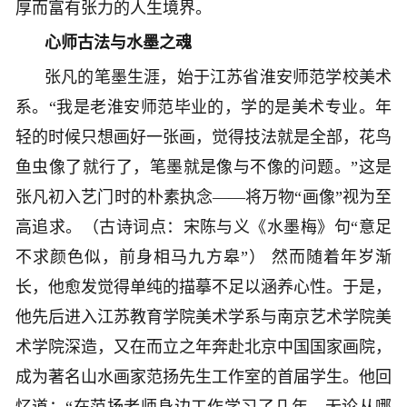
厚而富有张力的人生境界。
心师古法与水墨之魂
张凡的笔墨生涯，始于江苏省淮安师范学校美术
系。“我是老淮安师范毕业的，学的是美术专业。年
轻的时候只想画好一张画，觉得技法就是全部，花鸟
鱼虫像了就行了，笔墨就是像与不像的问题。”这是
张凡初入艺门时的朴素执念——将万物“画像”视为至
高追求。（古诗词点：宋陈与义《水墨梅》句“意足
不求颜色似，前身相马九方皋”） 然而随着年岁渐
长，他愈发觉得单纯的描摹不足以涵养心性。于是，
他先后进入江苏教育学院美术学系与南京艺术学院美
术学院深造，又在而立之年奔赴北京中国国家画院，
成为著名山水画家范扬先生工作室的首届学生。他回