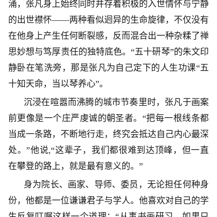
涌，张凡身上始终同时并存着积极的入世情怀与宁静
的出世襟怀——两种看似迥异的生命旋律，不仅没有
在他身上产生任何断裂感，反而混合出一种杂糅了禅
思妙想与笃厚责任的独特底色。“五十研琴”的朱文印
静卧在笔洗旁，那是张凡为自己定下的人生功课“五
十知天命，当以琴养心”。
沉浸在喧嚣而沸腾的城市节奏里时，张凡于画案
前更像是一个庄严虔诚的朝圣者。“把每一根线条都
当成一条路，不断地行走，终究会抵达自己内心最深
处。”他说,“这辈子，我们都很难到达顶峰，但一直
在攀登的路上，就是最有意义的。”
身为院长、画家、导师、委员，无论担任何种身
份，他都是一位谦谦君子与学人。他喜欢对自己的学
生反复叮嘱这样一个道理：“从事书画研习，如果只