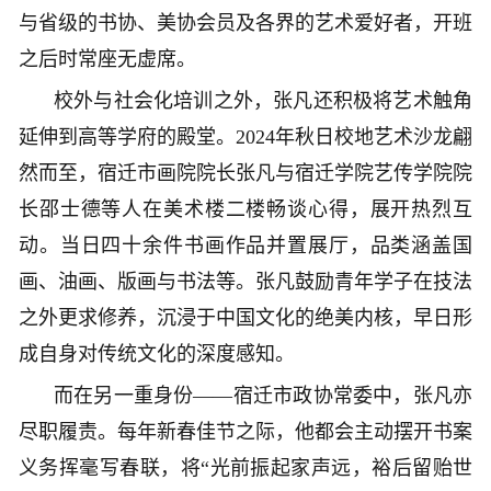
与省级的书协、美协会员及各界的艺术爱好者，开班
之后时常座无虚席。
校外与社会化培训之外，张凡还积极将艺术触角
延伸到高等学府的殿堂。2024年秋日校地艺术沙龙翩
然而至，宿迁市画院院长张凡与宿迁学院艺传学院院
长邵士德等人在美术楼二楼畅谈心得，展开热烈互
动。当日四十余件书画作品并置展厅，品类涵盖国
画、油画、版画与书法等。张凡鼓励青年学子在技法
之外更求修养，沉浸于中国文化的绝美内核，早日形
成自身对传统文化的深度感知。
而在另一重身份——宿迁市政协常委中，张凡亦
尽职履责。每年新春佳节之际，他都会主动摆开书案
义务挥毫写春联，将“光前振起家声远，裕后留贻世