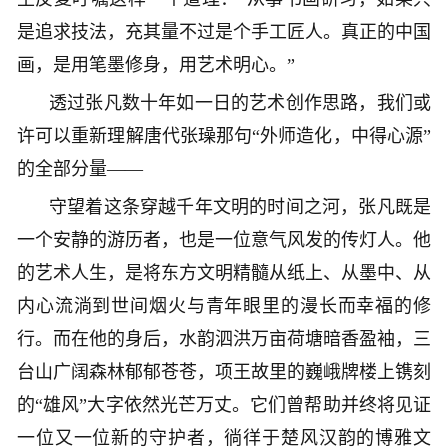
是追求技法，充其量不过是个手工匠人。真正的中国
画，是用笔墨修身，用艺术明心。”
透过张凡数十年如一日的艺术创作思路，我们或
许可以重新理解唐代张璪那句“外师造化，中得心源”
的全部分量——
守望着这条穿越千年文明的时间之河，张凡既是
一个安静的游历者，也是一位意气风发的传灯人。他
的艺术人生，是将东方文明精髓从纸上、从墨中、从
内心流淌到世间烟火与青年眼里的漫长而幸福的修
行。而在他的身后，水韵泗洪万亩荷塘暗香盈袖，三
台山广阔森林郁郁苍苍，项王故里的巍峨牌楼上镌刻
的“雄风”大字依然光芒万丈。它们曾帮助并终将见证
一位又一位新的守护者，徜徉于楚风汉韵的博雅文