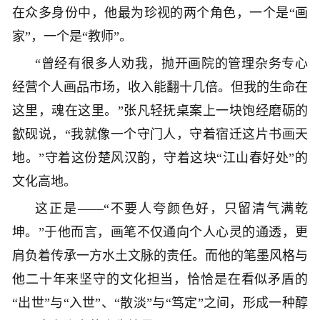
在众多身份中，他最为珍视的两个角色，一个是“画
家”，一个是“教师”。
“曾经有很多人劝我，抛开画院的管理杂务专心
经营个人画品市场，收入能翻十几倍。但我的生命在
这里，魂在这里。”张凡轻抚桌案上一块饱经磨砺的
歙砚说，“我就像一个守门人，守着宿迁这片书画天
地。”守着这份楚风汉韵，守着这块“江山春好处”的
文化高地。
这正是——“不要人夸颜色好，只留清气满乾
坤。”于他而言，画笔不仅通向个人心灵的通透，更
肩负着传承一方水土文脉的责任。而他的笔墨风格与
他二十年来坚守的文化担当，恰恰是在看似矛盾的
“出世”与“入世”、“散淡”与“笃定”之间，形成一种醇