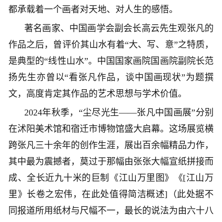
都承载着一个画者对天地、对人生的感悟。
著名画家、中国画学会副会长高云先生观张凡的
作品之后，曾评价其山水有着“大、写、意”之特质，
是典型的“线性山水”。中国国家画院国画院副院长范
扬先生亦曾以“看张凡作品，谈中国画现状”为题撰
文，高度肯定其作品的艺术思想与学术价值。
2024年秋季，“尘尽光生——张凡中国画展”分别
在沭阳美术馆和宿迁市博物馆盛大启幕。这场展览横
跨张凡三十余年的创作生涯，展出百余幅精品力作，
其中最为震撼者，莫过于那幅由张张大幅宣纸拼接而
成、全长近九十米的巨制《江山万里图》《[江山万
里》长卷之宏伟，在此处值得简洁概述]（此处据不
同报道所用纸材与尺幅不一，最长的说法为由六十八