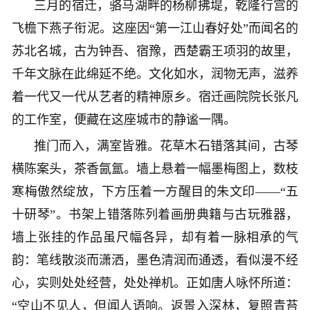
三月的宿迁，骆马湖畔的杨柳拂堤，乾隆行宫的
飞檐下燕子衔泥。这座因“第一江山春好处”而闻名的
苏北名城，古为钟吾、宿豫，西楚霸王项羽的故里，
千年文脉在此绵延不绝。文化如水，润物无声，滋养
着一代又一代从艺者的精神原乡。宿迁画院院长张凡
的工作室，便藏在这座城市的静谧一隅。
推门而入，满室皆雅。花草木石错落其间，古琴
横陈案头，茶香氤氲。墙上悬着一幅墨梅图上，数枝
寒梅傲然绽放，下方压着一方醒目的朱文印——“五
十研琴”。书架上错落陈列着画册典籍与古玩雅器，
墙上张挂的作品虽尺幅各异，却有着一脉相承的气
韵：笔线散淡而潇洒，墨色清润而通透，看似漫不经
心，实则处处经营，处处禅机。正如唐人咏怀所道：
“空山不见人，但闻人语响。返景入深林，复照青苔