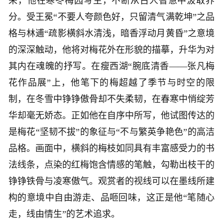
来，他在寒冬梅园写生，不断从古人智慧中汲取养
分。受王冕“不要人夸颜色好，只留清气满乾坤”之品
格与林逋“疏影横斜水清浅，暗香浮动月黄昏”之意境
的深深触动，他将对梅花外在形貌的描摹，升华为对
其内在魂魄的抒写。在瘦西湖“腕底清香——张凡梅
花作品展”上，他笔下的梅超越了季节与时空的限
制，在冬雪中铮铮傲骨却不失柔韧，在春寒中悄绽芳
华却毫无娇态。正如他在自序中所写，他试图传达的
是梅花“坚韧不拔”的象征与“不与繁英争艳色”的高洁
品格。画面中，横斜的梅枝如同具有丰富感受力的书
法线条，点染的红梅饱含情感的笔触，勾勒出枝干的
铮铮铁骨与凌寒傲气。观赏者的视线可以在墨线所建
构的意境中自由游走、品咂回味，这正是他“笔随心
走，线由情生”的艺术追求。