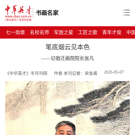
书画名家
七一勋章
名校名师
军旅之星
工匠之歌
青年才俊
中
笔底烟云见本色
——记宿迁画院院长张凡
2026-05-07
《中华英才》半月刊网
作者:本刊记者：宋金甫