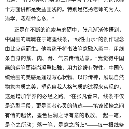
忆道：“在范扬老师身边工作学习了几年，无论从哪
个方面讲都是受益匪浅的。特别是范扬老师的为人、
治学，我获益良多。”
正是在不断的追索与磨砺中，张凡渐渐体悟到，
中国画的魂魄在于笔墨线条，“线性山水”的创作理念
由此应运而生。他着迷于将书法笔意融入画中，用线
条自身的筋、肉、骨、气去传情达意。“我觉得中国
画的运笔更崇尚凝重拙雅，用力徐缓有弹性。中国传
统绘画的美感是通过写心状物、以形传神，展现自然
物象内质之美，塑造自我人格气质的过程来实现的，
这是增加学养的必经之路。”在张凡看来，线条不仅
是造型手段，更是画者心灵的轨迹——笔锋顿挫之间
有情的起伏，墨色枯润之际有意的收放。“起一笔，
是心之所动；落一笔，是意之所归”——每一根线条