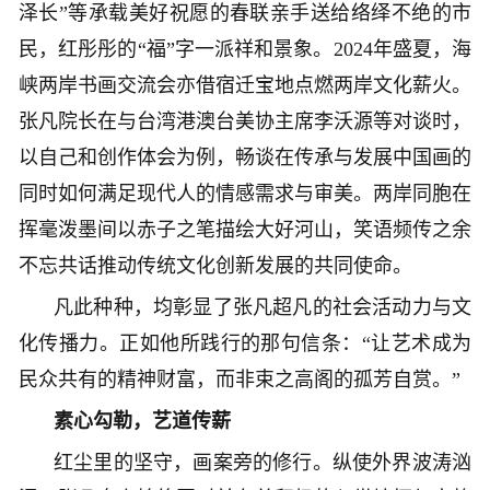
泽长”等承载美好祝愿的春联亲手送给络绎不绝的市
民，红彤彤的“福”字一派祥和景象。2024年盛夏，海
峡两岸书画交流会亦借宿迁宝地点燃两岸文化薪火。
张凡院长在与台湾港澳台美协主席李沃源等对谈时，
以自己和创作体会为例，畅谈在传承与发展中国画的
同时如何满足现代人的情感需求与审美。两岸同胞在
挥毫泼墨间以赤子之笔描绘大好河山，笑语频传之余
不忘共话推动传统文化创新发展的共同使命。
凡此种种，均彰显了张凡超凡的社会活动力与文
化传播力。正如他所践行的那句信条：“让艺术成为
民众共有的精神财富，而非束之高阁的孤芳自赏。”
素心勾勒，艺道传薪
红尘里的坚守，画案旁的修行。纵使外界波涛汹