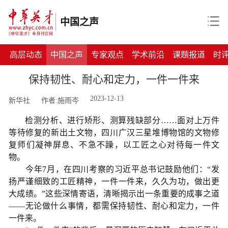
中国之声
高层动态
中国之声
专家观点
学术前沿
课题报道
时
保持韧性、耐心和定力，一件一件来
2023-12-13
新华社
作者:施雨岑
检测分析、进行矫形、测算残缺部分……面对上万件
等待修复的新出土文物，四川广汉三星堆博物馆的文物修
复师们凝神屏息、不急不躁，以工匠之心对待每一件文
物。
今年7月，在四川考察的习近平总书记鼓励他们：“发
扬严谨细致的工匠精神，一件一件来，久久为功，做出更
大成绩。”这些深情寄语，清晰揭示出一条重要的成事之道
——无论做什么事情，都需保持韧性、耐心和定力，一件
一件来。