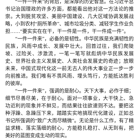
“一件一件来”的背后，是深厚的历史智慧。在习近平总
书记治国理政的许多方面，都能看出他对这一方法论的推
崇。大到脱贫攻坚、美丽中国建设、几大区域协调发展战
略，小到农村“厕所革命”、城市垃圾分类、减轻学生作业负
担……“要实实在在干，干一件是一件，干一件成一件”。
“一件一件来”，必备的是韧性。中华民族是充满韧性的
民族，风雨中成长、发展中壮大。回首过往，我们爬陡
坡、过险关、涉激流，一笔一笔写就彪炳中华民族发展
史、世界社会主义发展史、人类社会发展史的奇迹；放眼
未来，中国式现代化这一前无古人的伟大事业正一步一步
向前推进。我们唯有不畏风雨、埋头笃行，方能抵达胜利
的彼岸。
“一件一件来”，强调的是耐心。天下大事，必作于细；
细节尽善尽美，在于耐心。面对一项事业，大干快上、急
功近利的现象并不鲜见，而结果往往欲速则不达。要把这
种浮躁、急躁压下来，踏踏实实地搞现代化建设，正如总
书记所强调的“致广大而尽精微”。无论是什么工作，有了精
益求精、落实落细的耐心，方能稳扎稳打、从无到有，把
美好的蓝图变成生动的现实。