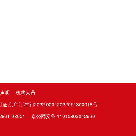
声明
机构人员
广行许字[2022]00312022051300018号
1-23001
京公网安备 11010802042920