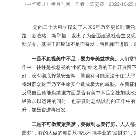
《中华英才》半月刊网
作者：陈雯婷
2022-10-25 
党的二十大科学谋划了未来
5年乃至更长时期
路、新战略、新举措，发出了为全面建设社会主义现
动员令。基层干部应知不足而奋发，明目标而进取，以
一是不忽视美中不足，要力争美益求美。
人们常
作中，往往是被忽视的“小问题”给之后的工作开展留下
好，没有彻底拧紧安全阀，就很有可能无法守住“大平
将对群众财产乃至生命安全造成极大的威胁。在新征程
反思自己德能勤绩廉方面是否有美中不足之处加以改进
经验加以运用的同时，也要及时总结以前的工作中有
升，加压奋进再出发。
二是不可做黄粱美梦，要做到志美行厉。
人人都
国梦”，有的人做的却是只搞钱不搞事业的“发财梦”，