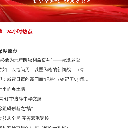
24小时热点
深度原创
​ “始终要为无产阶级利益奋斗” ——纪念罗登贤同志诞辰120周年
李竹如：以笔为刃、以墨为枪的新闻战士（铭记历史 缅怀先烈·抗日英雄）
吴焜：威震日寇的新四军“虎将”（铭记历史 缅怀先烈·抗日英雄）
近平的乡土情
“两创”中赓续中华文脉
除阻碍创新之“墙”
觉服从全局 完善宏观调控
聚起昂扬奋进的洪流（评论员观察）