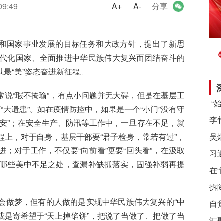
09:49
A+
A-
分享
党和国家事业发展的目标任务和大政方针，提出了新思
代化国家、全面推进中华民族伟大复兴而团结奋斗的
最“美”姿态奋进新征程。
常说“瑕不掩瑜”，有点小问题并无大碍，但是在基层工
“大遗患”。如在疫情防控中，如果是一个“小门”没有守
安”；在安全生产、防汛等工作中，一旦存在不足，就
上，对于自身，基层干部要“君子检身，常若有过”，
；对于工作，不仅要“向前看”更要“回头看”，在汲取
习
哪些美中不足之处，查漏补缺抓落实，固强补弱再提
在
拆
会做梦，但有的人做的是实现中华民族伟大复兴的“中
自
或是寄希望于“天上掉馅饼”，把说了当做了、把做了当
汇