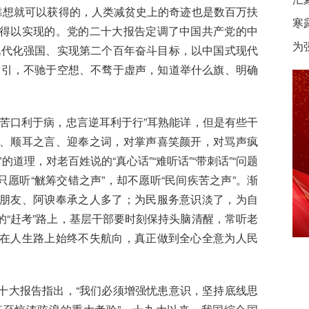
靠想就可以获得的，人类减贫史上的奇迹也是数百万扶
寒
得以实现的。党的二十大报告定调了中国共产党的中
为
现代化强国、实现第二个百年奋斗目标，以中国式现代
指引，不驰于空想、不骛于虚声，知道举什么旗、明确
药苦口利于病，忠言逆耳利于行”耳熟能详，但是有些干
、顺耳之言、迎奉之词，对掌声喜笑颜开，对骂声疯
道理，对老百姓说的“真心话”“难听话”“带刺话”“问题
，只愿听“觥筹交错之声”，却不愿听“民间疾苦之声”。渐
朋友、阿谀奉承之人多了；为民服务意识淡了，为自
“赶考”路上，基层干部要时刻保持头脑清醒，常听老
在人生路上始终不失航向，真正做到全心全意为人民
十大报告指出，“我们必须增强忧患意识，坚持底线思