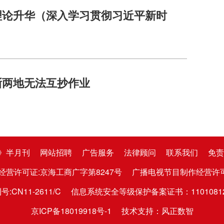
理论升华（深入学习贯彻习近平新时
浙两地无法互抄作业
》半月刊
网站招聘
广告服务
法律顾问
联系我们
免责
经营许可证:京海工商广字第8247号
广播电视节目制作经营许可证:京
CN11-2611/C
信息系统安全等级保护备案证书：1101081282
京ICP备18019918号-1
技术支持：风正数智