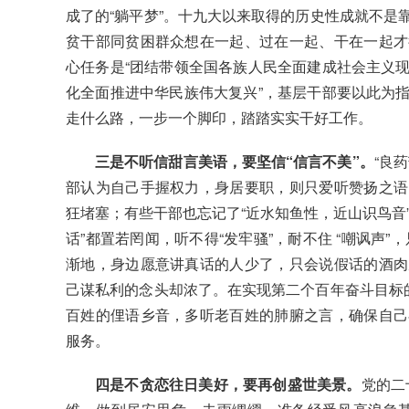
成了的“躺平梦”。十九大以来取得的历史性成就不是
贫干部同贫困群众想在一起、过在一起、干在一起才
心任务是“团结带领全国各族人民全面建成社会主义
化全面推进中华民族伟大复兴”，基层干部要以此为
走什么路，一步一个脚印，踏踏实实干好工作。
三是不听信甜言美语，要坚信“信言不美”。
“良
部认为自己手握权力，身居要职，则只爱听赞扬之语
狂堵塞；有些干部也忘记了“近水知鱼性，近山识鸟音”的
话”都置若罔闻，听不得“发牢骚”，耐不住 “嘲讽声”
渐地，身边愿意讲真话的人少了，只会说假话的酒肉
己谋私利的念头却浓了。在实现第二个百年奋斗目标的
百姓的俚语乡音，多听老百姓的肺腑之言，确保自己
服务。
四是不贪恋往日美好，要再创盛世美景。
党的二