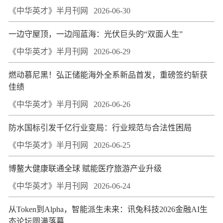
《中华英才》半月刊网
2026-06-30
一边守屋顶，一边闯蓝海：光伏巨头的“双面人生”
《中华英才》半月刊网
2026-06-29
燃动慕尼黑！弘正储能海外全系新品首发，重磅签约斩获
佳绩
《中华英才》半月刊网
2026-06-26
防水国标引发千亿行业变局：行业规范与合法性困局
《中华英才》半月刊网
2026-06-25
博鳌大健康联通全球 赋能医疗旅游产业升级
《中华英才》半月刊网
2026-06-24
从Token到Alpha，智能派生未来：讯兔科技2026金融AI生
态论坛圆满落幕