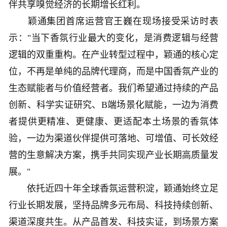
伴共享嗅觉经济的长期增长红利。
颖通集团首席运营官王巍在现场接受采访时表
示："当下香氛行业最大的变化，是消费逻辑与经营
逻辑的双重重构。在产业转型过程中，颖通的核心定
位，不再是单纯的品牌代理商，而是中国香氛产业的
生态赋能者与价值经营者。我们希望通过持续的产品
创新、科学实证研究、B端场景化赋能，一边为消费
者提供更精准、更健康、更适配本土场景的香氛体
验，一边为渠道伙伴提供可落地、可增值、可长效经
营的生意解决方案，携手共同实现产业长期高质量发
展。"
依托近四十年全球香氛运营积淀，颖通始终立足
行业长期发展，坚持品牌多元布局、科技持续创新、
渠道深度共生。从产品首发、科技实证，到场景方案