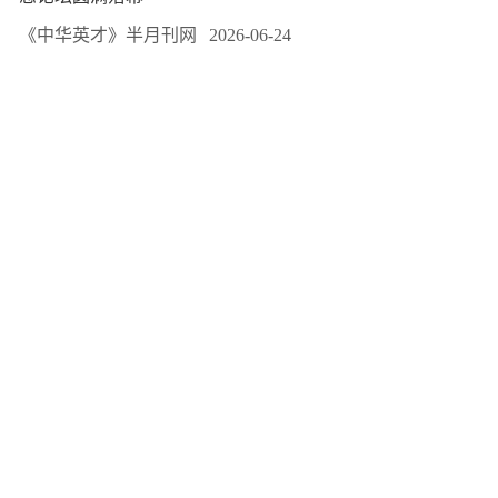
《中华英才》半月刊网
2026-06-24