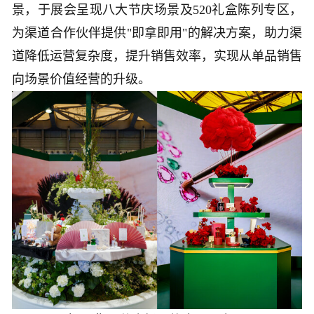
景，于展会呈现八大节庆场景及520礼盒陈列专区，
为渠道合作伙伴提供"即拿即用"的解决方案，助力渠
道降低运营复杂度，提升销售效率，实现从单品销售
向场景价值经营的升级。