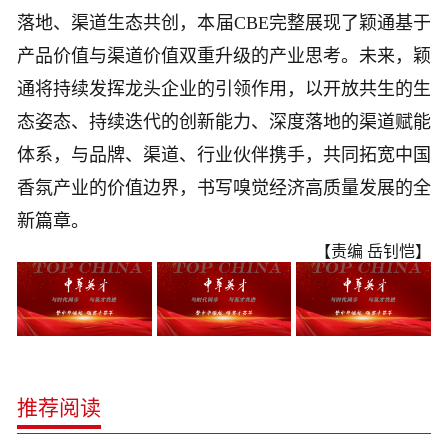
落地、渠道生态共创，本届CBE完整展现了颖通基于
产品价值与渠道价值双重升级的产业思考。未来，颖
通将持续发挥龙头企业的引领作用，以开放共生的生
态姿态、持续迭代的创新能力、深度落地的渠道赋能
体系，与品牌、渠道、行业伙伴携手，共同拓宽中国
香氛产业的价值边界，书写嗅觉经济高质量发展的全
新篇章。
【责编 岳钊恺】
推荐阅读