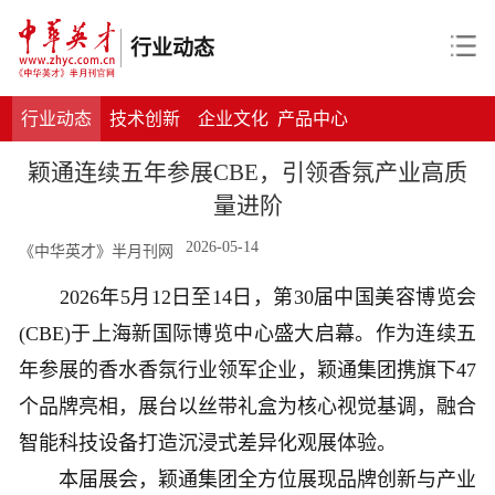
行业动态
行业动态
技术创新
企业文化
产品中心
颖通连续五年参展CBE，引领香氛产业高质
量进阶
2026-05-14
《中华英才》半月刊网
2026年5月12日至14日，第30届中国美容博览会
(CBE)于上海新国际博览中心盛大启幕。作为连续五
年参展的香水香氛行业领军企业，颖通集团携旗下47
个品牌亮相，展台以丝带礼盒为核心视觉基调，融合
智能科技设备打造沉浸式差异化观展体验。
本届展会，颖通集团全方位展现品牌创新与产业