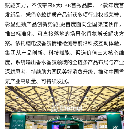
赋能实力，不仅带来6大CBE首秀品牌、14款年度首
发新品，凭借多款优质产品斩获多项行业权威荣誉，
彰显强劲产品创新势能;更首度面向全国渠道伙伴，
推出标准化、可直接落地的场景化香氛增长解决方
案。依托脑电波香氛情绪检测等前沿科技互动体验，
集团从产品创新、科技赋能、渠道价值三大核心维
度，系统输出香水香氛领域的全链条产品布局与产业
深耕思考，持续助力国民美好消费升级，推动中国香
氛产业高质量、可持续发展。