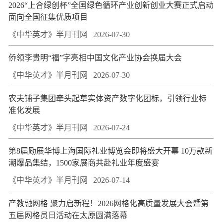
2026“上合绿创杯”全国绿色循环产业创新创业大赛正式启动
面向全国征集优质项目
《中华英才》半月刊网
2026-07-30
侨领李贵明“福”字亮相中国文化产业协会换届大会
《中华英才》半月刊网
2026-07-30
农夫铺子集团牵头起草实体资产数字化团标，引领行业标
准化发展
《中华英才》半月刊网
2026-07-24
第8届励展华博上海国际礼业博览会即将盛大开幕 10万款新
潮爆品集结，1500家展商共赴礼业年度盛宴
《中华英才》半月刊网
2026-07-14
产教融网格 聚力启新程！2026网格化高质量发展大会暨第
五届网格员日活动在太原圆满落幕