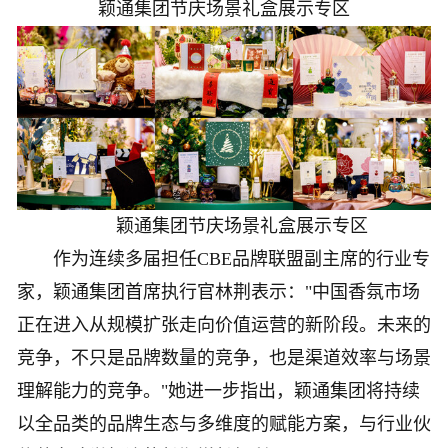
颖通集团节庆场景礼盒展示专区
颖通集团节庆场景礼盒展示专区
作为连续多届担任CBE品牌联盟副主席的行业专
家，颖通集团首席执行官林荆表示："中国香氛市场
正在进入从规模扩张走向价值运营的新阶段。未来的
竞争，不只是品牌数量的竞争，也是渠道效率与场景
理解能力的竞争。"她进一步指出，颖通集团将持续
以全品类的品牌生态与多维度的赋能方案，与行业伙