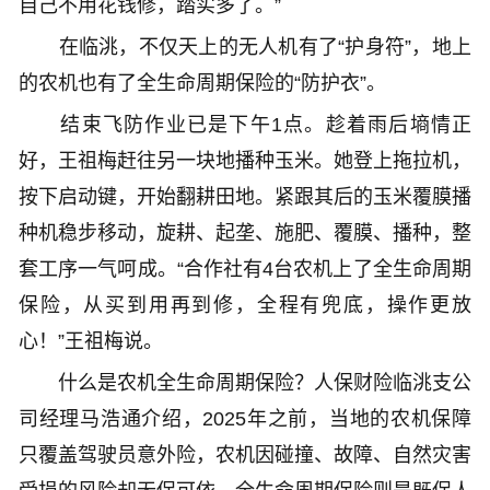
自己不用花钱修，踏实多了。”
在临洮，不仅天上的无人机有了“护身符”，地上
的农机也有了全生命周期保险的“防护衣”。
结束飞防作业已是下午1点。趁着雨后墒情正
好，王祖梅赶往另一块地播种玉米。她登上拖拉机，
按下启动键，开始翻耕田地。紧跟其后的玉米覆膜播
种机稳步移动，旋耕、起垄、施肥、覆膜、播种，整
套工序一气呵成。“合作社有4台农机上了全生命周期
保险，从买到用再到修，全程有兜底，操作更放
心！”王祖梅说。
什么是农机全生命周期保险？人保财险临洮支公
司经理马浩通介绍，2025年之前，当地的农机保障
只覆盖驾驶员意外险，农机因碰撞、故障、自然灾害