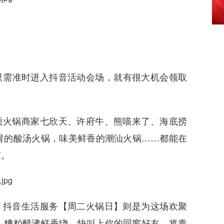
点，只需准时进入抖音活动会场，就有很大机会领取
质火锅商家七欣天、许府牛、熊喵来了、海底捞
胃的酸汤火锅，味美鲜香的潮汕火锅……都能在
家。
，抖音生活服务【周二火锅日】则是为这场欢聚
，糟粕醋沸鲜香绕，快叫上你的同窗好友，将青