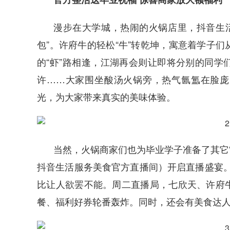
漫步在大学城，热闹的火锅店里，抖音生活
包”。许府牛的轻松“牛”转乾坤，寓意着学子
的“虾”路相逢，江湖再会则让即将分别的同学
许……大家围坐酸汤火锅旁，热气氤氲在脸庞
光，为大家带来真实的美味体验。
当然，火锅商家们也为毕业学子准备了其它“惊
抖音生活服务美食官方直播间）开启直播盛宴。七
比让人欲罢不能。周二直播局，七欣天、许府
餐、福利好券轮番轰炸。同时，还会有美食达