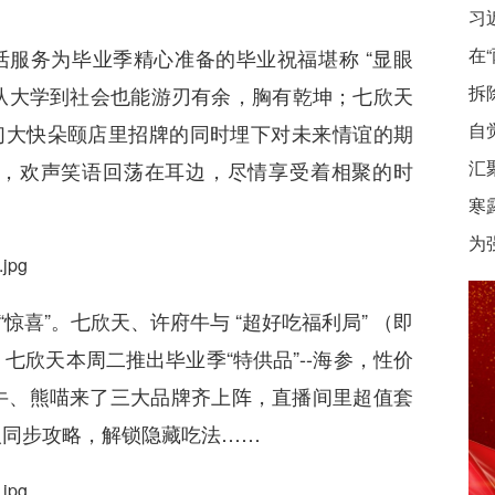
习
在
服务为毕业季精心准备的毕业祝福堪称 “显眼
拆
们从大学到社会也能游刃有余，胸有乾坤；七欣天
自
们大快朵颐店里招牌的同时埋下对未来情谊的期
汇
，欢声笑语回荡在耳边，尽情享受着相聚的时
寒
为
喜”。七欣天、许府牛与 “超好吃福利局” （即
欣天本周二推出毕业季“特供品”--海参，性价
牛、熊喵来了三大品牌齐上阵，直播间里超值套
人同步攻略，解锁隐藏吃法……