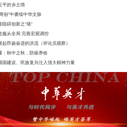
近平的乡土情
“两创”中赓续中华文脉
除阻碍创新之“墙”
觉服从全局 完善宏观调控
聚起昂扬奋进的洪流（评论员观察）
露：秋中之秋，防燥养收
强国建设、民族复兴注入强大精神力量