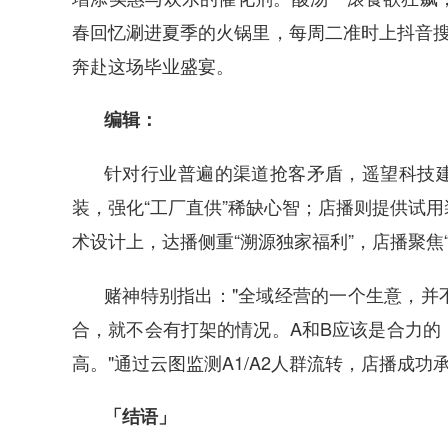
春回忆涮进夏季的火锅里，每周二准时上抖音搜
奔赴这场毕业盛宴。
编辑：
针对行业普遍的渠道抢客矛盾，遥望科技
装，强化“工厂直供”稀缺心智；店播则提供试
术设计上，达播侧重“溯源独家福利”，店播聚焦
赌神特别指出："全域经营的一个生意，并
合，就不会有打架的情况。A和B应该是合力的
高。"通过云图监测A1/A2人群流转，店播成
「结语」