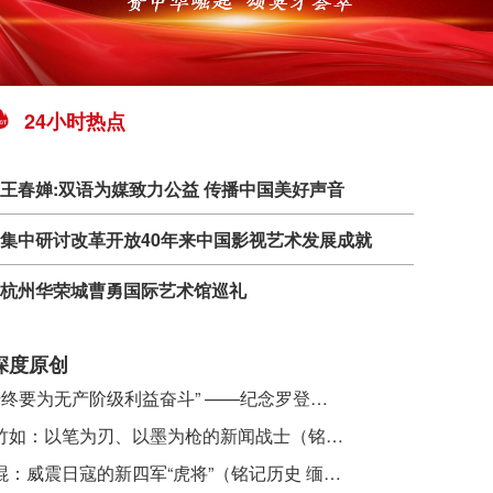
24小时热点
王春婵:双语为媒致力公益 传播中国美好声音
集中研讨改革开放40年来中国影视艺术发展成就
杭州华荣城曹勇国际艺术馆巡礼
深度原创
​ “始终要为无产阶级利益奋斗” ——纪念罗登贤同志诞辰120周年
李竹如：以笔为刃、以墨为枪的新闻战士（铭记历史 缅怀先烈·抗日英雄）
吴焜：威震日寇的新四军“虎将”（铭记历史 缅怀先烈·抗日英雄）