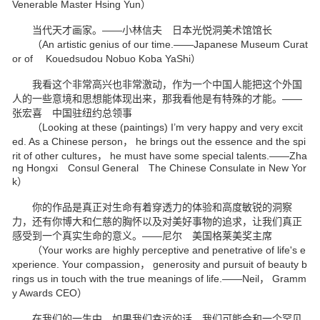
Venerable Master Hsing Yun）
当代天才画家。——小林信夫 日本光悦洞美术馆馆长
（An artistic genius of our time.——Japanese Museum Curat
or of Kouedsudou Nobuo Koba YaShi）
我看这个非常高兴也非常激动，作为一个中国人能把这个外国
人的一些意境和思想能体现出来，那我看他是有特殊的才能。——
张宏喜 中国驻纽约总领事
（Looking at these (paintings) I’m very happy and very excit
ed. As a Chinese person， he brings out the essence and the spi
rit of other cultures， he must have some special talents.——Zha
ng Hongxi Consul General The Chinese Consulate in New Yor
k）
你的作品是真正对生命有着穿透力的体验和高度敏锐的洞察
力，还有你博大和仁慈的胸怀以及对美好事物的追求，让我们真正
感受到一个真实生命的意义。——尼尔 美国格莱美奖主席
（Your works are highly perceptive and penetrative of life's e
xperience. Your compassion， generosity and pursuit of beauty b
rings us in touch with the true meanings of life.——Neil， Gramm
y Awards CEO）
在我们的一生中，如果我们幸运的话，我们可能会和一个罕见