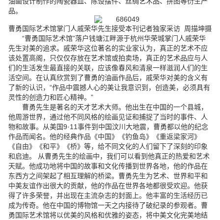
油画设计制作的陶瓷器皿、陈设摆件、丝绸艺术品、拼图等衍生产
品。
曹勇国际艺术馆掌门人戚荣华先生接受本刊记者独家采访 周描坤摄
“曹勇国际艺术馆”落户钱塘江畔源于杭州华荣城掌门人戚荣华
先生对美的追求。戚荣华这位著名的实业家认为，真正的艺术不应
该处置高阁，只仅仅存放在艺术馆或拍卖场，真正的艺术品应与人
们的生活发生最直接的关联，应该像春风和清泉一样滋润人们的生
活空间。在认真欣赏到了曹勇的油画作品后，戚荣华对美的含义有
了新的认识，“作品中震撼人心的美让我意识到，创造美，必须具有
灵性的创造力和匠心精神。”
曹勇先生是著名的天才艺术大师。他出生在中国的一个县城，
他周游世界，通过他不同风格的绘画见证和捕捉了当时的事件、人
物和故事。从美国9·11事件到中国汶川大地震，曹勇都以他的纪念
作品而闻名。他的经典作品《中国》《钓鱼岛》《重返梁家河》
《自由》《和平》《桥》等，给不同文化的人们留下了深刻的印象
和启迪。 从曹勇先生的绘画中，我们可以看到他真正的热爱和艺术
天赋。他成功地将中国的故事和文化传播到世界各地，他的作品在
东西方之间架起了相互理解的桥梁。曹勇先生为艺术、世界和平和
中美友谊作出很大的贡献，他的作品在世界各地都很受欢迎。他获
得了许多荣誉，并出现在主流杂志的封面上。他丰富的生活经历已
成为传奇。他在中国的博物馆一天之内接待了破纪录的参观者。曹
勇国际艺术馆将以优美的风格和优雅的姿态，将中美文化完美地结