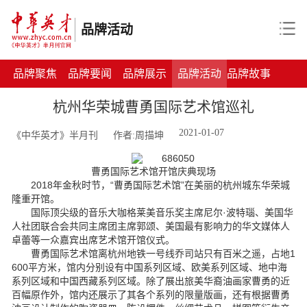
品牌活动
品牌聚焦
品牌要闻
品牌展示
品牌活动
品牌故事
杭州华荣城曹勇国际艺术馆巡礼
2021-01-07
《中华英才》半月刊
作者:周描坤
曹勇国际艺术馆开馆庆典现场
2018年金秋时节，“曹勇国际艺术馆”在美丽的杭州城东华荣城
隆重开馆。
国际顶尖级的音乐大咖格莱美音乐奖主席尼尔·波特瑙、美国华
人社团联合会共同主席团主席郭颂、美国最有影响力的华文媒体人
卓蕾等一众嘉宾出席艺术馆开馆仪式。
曹勇国际艺术馆离杭州地铁一号线乔司站只有百米之遥，占地1
600平方米，馆内分别设有中国系列区域、欧美系列区域、地中海
系列区域和中国西藏系列区域。除了展出旅美华裔油画家曹勇的近
百幅原作外，馆内还展示了其各个系列的限量版画，还有根据曹勇