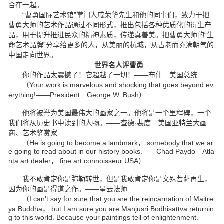
合在一起。
“曹勇国际艺术馆”掌门人戚荣华先生和他的同事们，致力于把
曹勇大师的艺术作品通过不同形式，推出包括各种优质化的衍生产
品，用于提升推进民众的精神素质，传递真善美。把曹勇大师的“生
命艺术品牌”分享给更多的人，从美丽的杭城，从古老而充满朝气的
中国走向世界。
世界名人评曹勇
你的作品太震撼了！它超越了一切！——布什 美国总统
（Your work is marvelous and shocking that goes beyond ev
erything!——President George W. Bush）
他将被誉为美国最伟大的画家之一。他将是一个里程碑，一个
我们将从历史书中读到的人物。——查德·裴度 美国亚特兰大画
商、艺术鉴赏家
（He is going to become a landmark， somebody that we ar
e going to read about in our history books.——Chad Paydo Atla
nta art dealer， fine art connoisseur USA）
我不敢肯定你是弥勒转世，但是我敢肯定你是文殊菩萨再生，
因为你的画是得道之作。——星云法师
（I can't say for sure that you are the reincarnation of Maitre
ya Buddha， but I am sure you are Manjusri Bodhisattva returnin
g to this world. Because your paintings tell of enlightenment.——