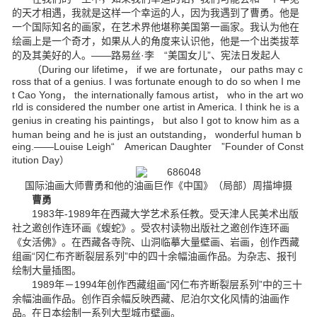
的天才相遇，我就是这样一个幸运的人，因为我遇到了曹勇。他是
一个国际知名的画家，在艺术界他堪称美国第一画家。我认为他在
绘画上是一个奇才，如果从人的角度来认识他，他是一个出类拔萃
的及其美好的人。——路易丝·李 “美国女儿”、宪法日发起人
（During our lifetime， if we are fortunate， our paths may c
ross that of a genius. I was fortunate enough to do so when I me
t Cao Yong， the internationally famous artist， who in the art wo
rld is considered the number one artist in America. I think he is a
genius in creating his paintings， but also I got to know him as a
human being and he is just an outstanding， wonderful human b
eing.——Louise Leigh“ American Daughter ”Founder of Const
itution Day）
国际油画大师曹勇和他的油画巨作《中国》（局部）周描坤摄
曹勇
1983年-1989年在西藏大学艺术系任教。受天津人民美术出版
社之邀创作连环画《蝮蛇》。受农村读物出版社之邀创作连环画
《女活佛》。在西藏各寺院、山洞临摹大量壁画、岩画，创作西藏
组画“冈仁布齐断裂层系列”中的四十余幅油画作品。为杂志、报刊
绘制大量插图。
1989年－1994年创作西藏组画“冈仁布齐断裂层系列”中的三十
余幅油画作品。创作百余幅反映西藏、尼泊尔文化风情的油画作
品。在日本绘制一系列大型城市壁画。