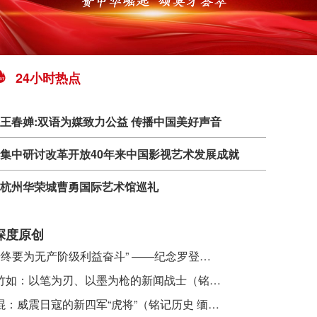
24小时热点
王春婵:双语为媒致力公益 传播中国美好声音
集中研讨改革开放40年来中国影视艺术发展成就
杭州华荣城曹勇国际艺术馆巡礼
深度原创
​ “始终要为无产阶级利益奋斗” ——纪念罗登贤同志诞辰120周年
李竹如：以笔为刃、以墨为枪的新闻战士（铭记历史 缅怀先烈·抗日英雄）
吴焜：威震日寇的新四军“虎将”（铭记历史 缅怀先烈·抗日英雄）