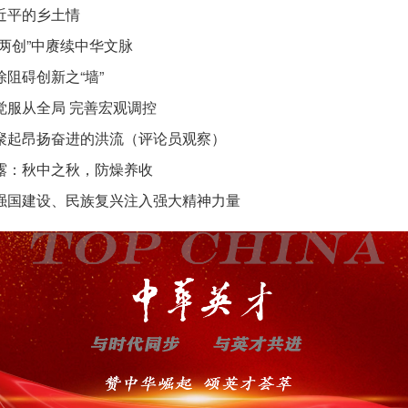
近平的乡土情
“两创”中赓续中华文脉
除阻碍创新之“墙”
觉服从全局 完善宏观调控
聚起昂扬奋进的洪流（评论员观察）
露：秋中之秋，防燥养收
强国建设、民族复兴注入强大精神力量