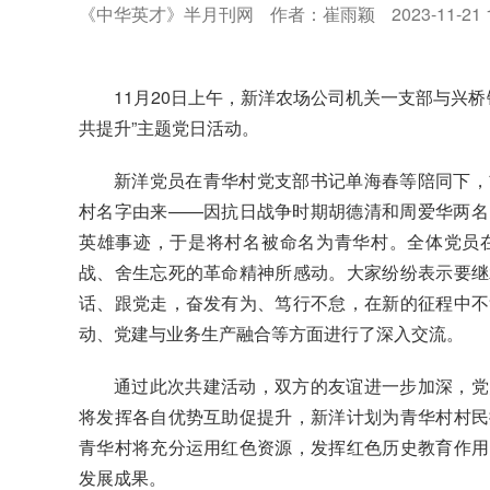
《中华英才》半月刊网
作者：崔雨颖
2023-11-21 
11
月
20
日
上午
，新洋农场
公司
机关
一支部
与兴桥
共提升”
主题党日活动
。
新洋党员在青华村党支部书记单海春等陪同下，
村名字由来——因抗日战争时期胡德清和周爱华两名
英雄事迹，于是将村名被命名为青华村。全体党员
战、舍生忘死的革命精神所感动。大家纷纷表示要继
话、跟党走，奋发有为、笃行不怠，在新的征程中不
动、党建与业务生产融合等方面进行了深入交流。
通过此次共建活动，双方的友谊进一步加深，党
将发挥各自优势互助促提升，新洋计划为青华村村民
青华村将充分运用红色资源，发挥红色历史教育作用
发展成果。