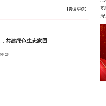
寒
【责编 李媛】
为
史，共建绿色生态家园
06-28