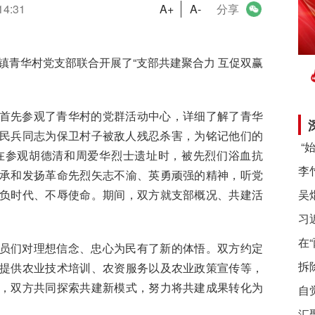
14:31
A+
A-
分享
镇青华村
党支部
联合开展了
“支部共建聚合力 互促双赢
首先参观了青华村的党群活动中心，详细了解了青华
民兵同志为保卫村子被敌人残忍杀害，为铭记他们的
在参观胡德清和周爱华烈士遗址时，被先烈们浴血抗
承和发扬革命先烈矢志不渝、英勇顽强的精神，听党
负时代、不辱使命。期间，双方就支部概况、共建活
习
在
员们对理想信念、忠心为民有了新的体悟。双方约定
拆
提供农业技术培训、农资服务以及农业政策宣传等，
，双方共同探索共建新模式，努力将共建成果转化为
自
汇