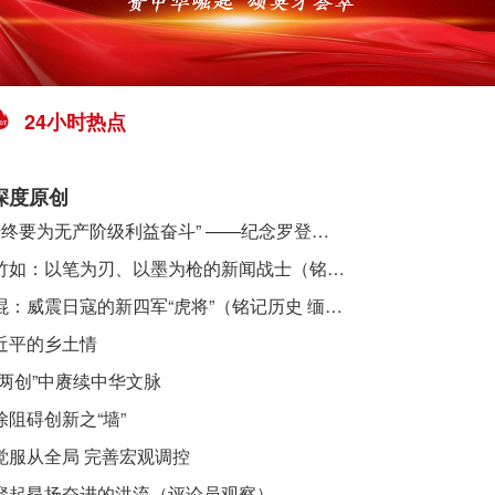
24小时热点
深度原创
​ “始终要为无产阶级利益奋斗” ——纪念罗登贤同志诞辰120周年
李竹如：以笔为刃、以墨为枪的新闻战士（铭记历史 缅怀先烈·抗日英雄）
吴焜：威震日寇的新四军“虎将”（铭记历史 缅怀先烈·抗日英雄）
近平的乡土情
“两创”中赓续中华文脉
除阻碍创新之“墙”
觉服从全局 完善宏观调控
聚起昂扬奋进的洪流（评论员观察）