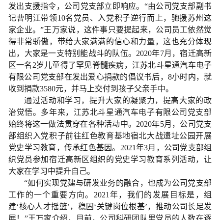
发出支援指令，公司党支部立即响应。“由公司党支部副书
记曹明江带领10名党员、入党积子逆行而上，驰援苏州这
家企业。”王万家说，这件事只要提起来，公司员工依然觉
得非常骄傲，带给大家满满的信心和力量，这也充分体现
出，大家是一支特别能战斗的队伍。2020年7月，宿迁高新
区一名2岁儿童得了罕见脊髓疾病，江苏北斗星通汽车电子
有限公司党支部在发出爱心捐款的倡议书后，8小时内，就
收到捐款3580元，并马上交付到孩子父亲手中。
通过活动和学习，提升大家的凝聚力，提高大家的政
治觉悟。多年来，江苏北斗星通汽车电子有限公司党支部
始终将这一做法贯穿在各种活动中。2020年5月，公司党支
部组织入党积子前往红色教育基地宿北大战遗址公园开展
党史学习教育，传承红色基因。2021年3月，公司党支部组
织党员参加宿迁高新区组织的党史学习教育系列活动，让
大家在学习中提升自己。
“如何实现党建与研发业务的融合，也成为公司党支部
工作的一个重要方向。2021年，我们的发展目标是，组
建‘核心人才摇篮’，稳固‘关键岗位根基’，推动公司长足发
展！”王万家介绍，目前，公司科研团队里党员的人数在逐