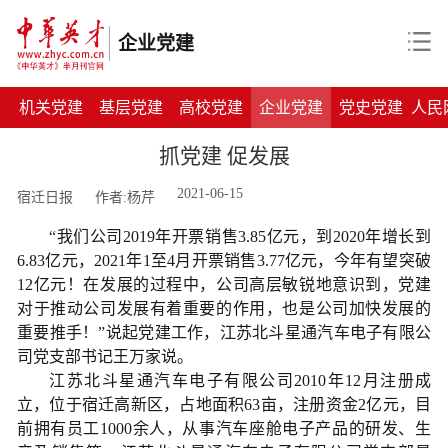
企业党建
机关党建
基层党建
高校党建
企业党建
党史党建
人民
抓党建 促发展
2021-06-15
宿迁日报
作者:杨芹
“我们公司2019年开票销售3.85亿元，到2020年增长到
6.83亿元，2021年1至4月开票销售3.77亿元，今年有望突破
12亿元！在发展的过程中，公司高层敏锐地意识到，党建
对于推动公司发展有着重要的作用，也是公司加快发展的
重要推手！”说起党建工作，江苏北斗星通汽车电子有限公
司党支部书记王万家说。
江苏北斗星通汽车电子有限公司2010年12月注册成
立，位于宿迁高新区，占地面积63亩，注册资金2亿元，目
前拥有员工1000余人，从事汽车座舱电子产品的研发、生