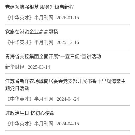
党建领航强根基 服务升级启新程
《中华英才》半月刊网
2026-01-15
党旗在港资企业高高飘扬
《中华英才》半月刊网
2025-12-16
青海省交控集团全面开展“一宣三促”宣讲活动
新华财经
2025-03-14
江苏省新洋农场城南居委会党支部开展书香十里润海棠主
题党日活动
《中华英才》半月刊网
2024-04-24
过政治生日 忆初心使命
《中华英才》半月刊网
2024-04-15