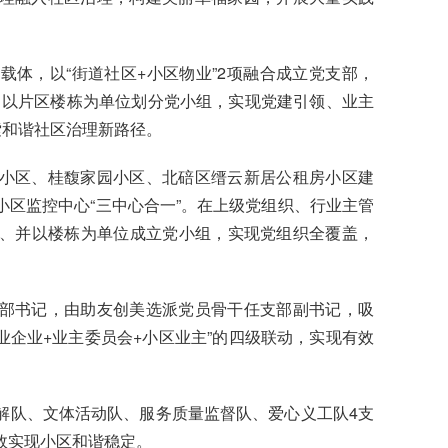
体，以“街道社区+小区物业”2项融合成立党支部，
系，以片区楼栋为单位划分党小组，实现党建引领、业主
索和谐社区治理新路径。
小区、桂馥家园小区、北碚区缙云新居公租房小区建
区监控中心“三中心合一”。在上级党组织、行业主管
、并以楼栋为单位成立党小组，实现党组织全覆盖，
部书记，由助友创美选派党员骨干任支部副书记，吸
业企业+业主委员会+小区业主”的四级联动，实现有效
解队、文体活动队、服务质量监督队、爱心义工队4支
效实现小区和谐稳定。