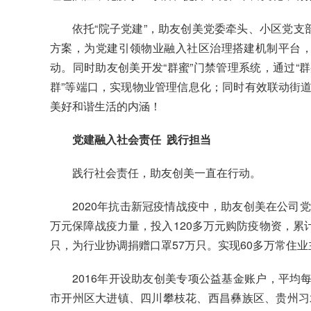
依托“院子党建”，助友创美党委牵头、小区党支
方案，为党建引领物业融入社区治理搭建机制平台，
动。同时助友创美开发“群蜜”门禁管理系统，通过“群蜜
群”等端口，实现物业管理信息化；同时有效联动街
美好和谐生活的内涵！
党建融入社会责任 践行担当
践行社会责任，助友创美一直在行动。
2020年抗击新冠疫情战疫中，助友创美在公司
万元保障战疫力量，投入120多万元购防疫物资，累计
只，为行业协调捐赠口罩57万只。实现60多万常住业
2016年开设助友创美专项公益基金账户，平均每
市开州区大进镇、四川攀枝花、西昌彝族区、贵州习