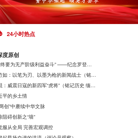
24小时热点
深度原创
​ “始终要为无产阶级利益奋斗” ——纪念罗登贤同志诞辰120周年
李竹如：以笔为刃、以墨为枪的新闻战士（铭记历史 缅怀先烈·抗日英雄）
吴焜：威震日寇的新四军“虎将”（铭记历史 缅怀先烈·抗日英雄）
近平的乡土情
“两创”中赓续中华文脉
除阻碍创新之“墙”
觉服从全局 完善宏观调控
聚起昂扬奋进的洪流（评论员观察）