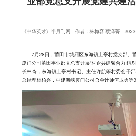
业部党总支开展党建共建活
《中华英才》半月刊网
作者：林梅容 蔡泽菁
2022
7
月
28日，莆田市城厢区东海镇上亭村党支部、
厦门公司莆田事业部党总支开展
“村企
共建
聚合力
结
长林
奇，
东海镇上亭村书记、主任许航等村委会干部
总经理杨柏兴，中建海峡厦门公司总会计师何卫勇等