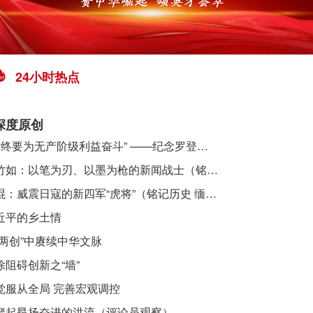
24小时热点
深度原创
​ “始终要为无产阶级利益奋斗” ——纪念罗登贤同志诞辰120周年
李竹如：以笔为刃、以墨为枪的新闻战士（铭记历史 缅怀先烈·抗日英雄）
吴焜：威震日寇的新四军“虎将”（铭记历史 缅怀先烈·抗日英雄）
近平的乡土情
“两创”中赓续中华文脉
除阻碍创新之“墙”
觉服从全局 完善宏观调控
聚起昂扬奋进的洪流（评论员观察）