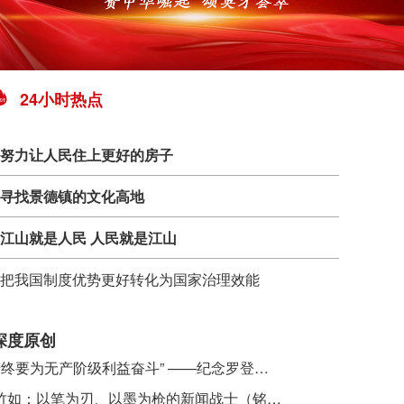
24小时热点
努力让人民住上更好的房子
寻找景德镇的文化高地
江山就是人民 人民就是江山
把我国制度优势更好转化为国家治理效能
深度原创
​ “始终要为无产阶级利益奋斗” ——纪念罗登贤同志诞辰120周年
李竹如：以笔为刃、以墨为枪的新闻战士（铭记历史 缅怀先烈·抗日英雄）