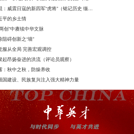
吴焜：威震日寇的新四军“虎将”（铭记历史 缅怀先烈·抗日英雄）
近平的乡土情
“两创”中赓续中华文脉
除阻碍创新之“墙”
觉服从全局 完善宏观调控
聚起昂扬奋进的洪流（评论员观察）
露：秋中之秋，防燥养收
强国建设、民族复兴注入强大精神力量