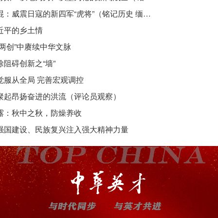
吴焜：威震日寇的新四军“虎将”（铭记历史 缅怀先烈·抗日英雄）
近平的乡土情
“两创”中赓续中华文脉
除阻碍创新之“墙”
觉服从全局 完善宏观调控
聚起昂扬奋进的洪流（评论员观察）
露：秋中之秋，防燥养收
强国建设、民族复兴注入强大精神力量