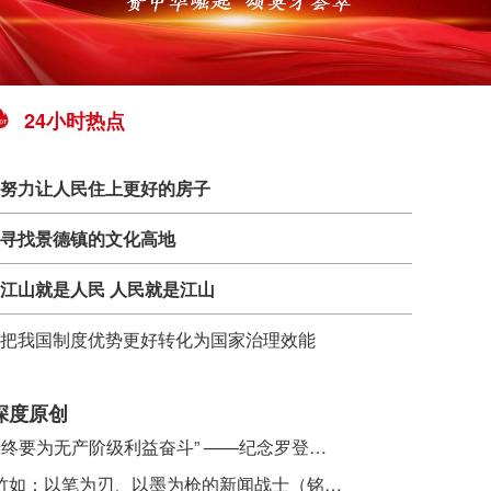
24小时热点
努力让人民住上更好的房子
寻找景德镇的文化高地
江山就是人民 人民就是江山
把我国制度优势更好转化为国家治理效能
深度原创
​ “始终要为无产阶级利益奋斗” ——纪念罗登贤同志诞辰120周年
李竹如：以笔为刃、以墨为枪的新闻战士（铭记历史 缅怀先烈·抗日英雄）