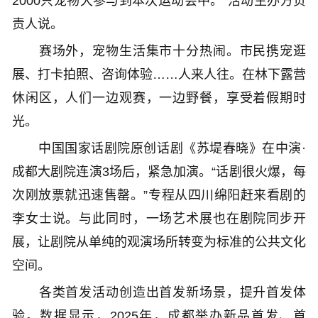
2000只宠物犬参与到本次运动会中。”活动主办方负
责人说。
赛场外，宠物生活集市十分热闹。市民携宠逛
展、打卡拍照、咨询体验……人来人往。在林下露营
休闲区，人们一边观赛，一边野餐，享受着假期时
光。
中国国家话剧院原创话剧《苏堤春晓》在中演·
成都大剧院连演3场后，紧急加演。“话剧很火爆，每
次刚放票就迅速售罄。”专程从四川绵阳赶来看剧的
李女士说。与此同时，一场艺术展也在剧院同步开
展，让剧院从单纯的观演场所转变为标准的公共文化
空间。
各类首发活动创造出首发新场景，提升首发体
验。数据显示，2025年，成都举办新品首发、首