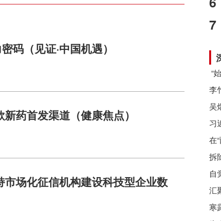
6
7
力密码（见证·中国机遇）
款新药首发渠道（健康焦点）
习
在
拆
自
持市场化征信机构建设科技型企业数
汇
寒