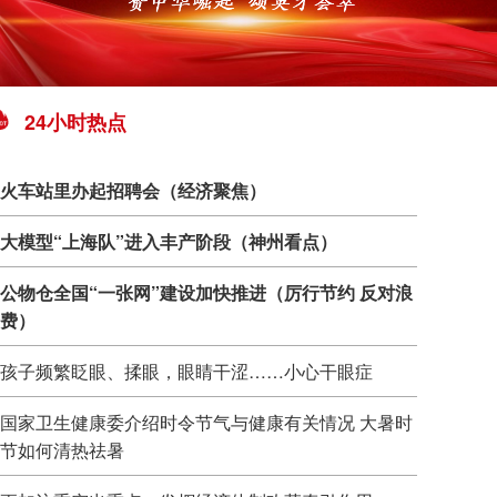
24小时热点
火车站里办起招聘会（经济聚焦）
大模型“上海队”进入丰产阶段（神州看点）
公物仓全国“一张网”建设加快推进（厉行节约 反对浪
费）
孩子频繁眨眼、揉眼，眼睛干涩……小心干眼症
国家卫生健康委介绍时令节气与健康有关情况 大暑时
节如何清热祛暑