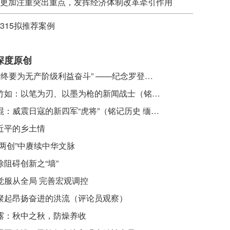
更加注重突出重点，发挥经济体制改革牵引作用
315拟推荐案例
深度原创
​ “始终要为无产阶级利益奋斗” ——纪念罗登贤同志诞辰120周年
李竹如：以笔为刃、以墨为枪的新闻战士（铭记历史 缅怀先烈·抗日英雄）
吴焜：威震日寇的新四军“虎将”（铭记历史 缅怀先烈·抗日英雄）
近平的乡土情
“两创”中赓续中华文脉
除阻碍创新之“墙”
觉服从全局 完善宏观调控
聚起昂扬奋进的洪流（评论员观察）
露：秋中之秋，防燥养收