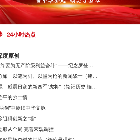
24小时热点
深度原创
​ “始终要为无产阶级利益奋斗” ——纪念罗登贤同志诞辰120周年
李竹如：以笔为刃、以墨为枪的新闻战士（铭记历史 缅怀先烈·抗日英雄）
吴焜：威震日寇的新四军“虎将”（铭记历史 缅怀先烈·抗日英雄）
近平的乡土情
“两创”中赓续中华文脉
除阻碍创新之“墙”
觉服从全局 完善宏观调控
聚起昂扬奋进的洪流（评论员观察）