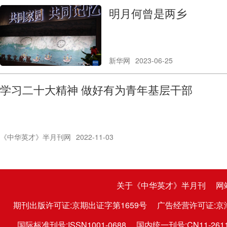
明月何曾是两乡
新华网
2023-06-25
学习二十大精神 做好有为青年基层干部
《中华英才》半月刊网
2022-11-03
Page
关于《中华英才》半月刊
网
期刊出版许可证:京期出证字第1659号
广告经营许可证:京
国际标准刊号:ISSN1001-0688
国内统一刊号:CN11-2611