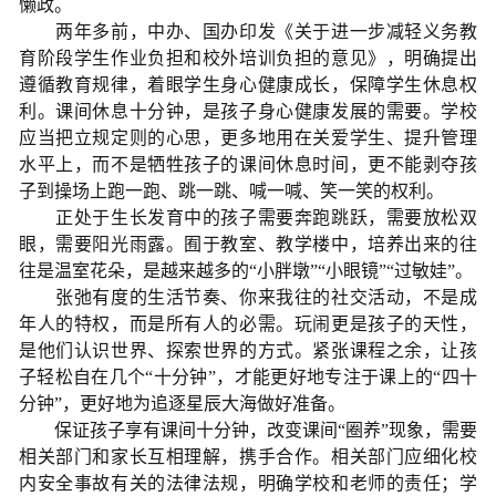
懒政。
两年多前，中办、国办印发《关于进一步减轻义务教
育阶段学生作业负担和校外培训负担的意见》，明确提出
遵循教育规律，着眼学生身心健康成长，保障学生休息权
利。课间休息十分钟，是孩子身心健康发展的需要。学校
应当把立规定则的心思，更多地用在关爱学生、提升管理
水平上，而不是牺牲孩子的课间休息时间，更不能剥夺孩
子到操场上跑一跑、跳一跳、喊一喊、笑一笑的权利。
正处于生长发育中的孩子需要奔跑跳跃，需要放松双
眼，需要阳光雨露。囿于教室、教学楼中，培养出来的往
往是温室花朵，是越来越多的“小胖墩”“小眼镜”“过敏娃”。
张弛有度的生活节奏、你来我往的社交活动，不是成
年人的特权，而是所有人的必需。玩闹更是孩子的天性，
是他们认识世界、探索世界的方式。紧张课程之余，让孩
子轻松自在几个“十分钟”，才能更好地专注于课上的“四十
分钟”，更好地为追逐星辰大海做好准备。
保证孩子享有课间十分钟，改变课间“圈养”现象，需要
相关部门和家长互相理解，携手合作。相关部门应细化校
内安全事故有关的法律法规，明确学校和老师的责任；学