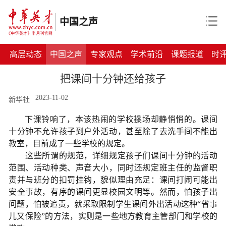
中国之声
高层动态
中国之声
专家观点
学术前沿
课题报道
时
把课间十分钟还给孩子
2023-11-02
新华社
下课铃响了，本该热闹的学校操场却静悄悄的。课间
十分钟不允许孩子到户外活动，甚至除了去洗手间不能出
教室，目前成了一些学校的规定。
这些所谓的规范，详细规定孩子们课间十分钟的活动
范围、活动种类、声音大小，同时还规定班主任的监督职
责并与班分的扣罚挂钩，貌似理由充足：课间打闹可能出
安全事故，有序的课间更显校园文明等。然而，怕孩子出
问题，怕被追责，就采取限制学生课间外出活动这种“省事
儿又保险”的方法，实则是一些地方教育主管部门和学校的