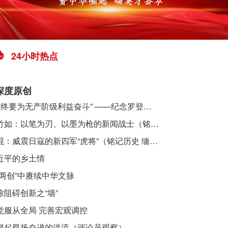
24小时热点
深度原创
​ “始终要为无产阶级利益奋斗” ——纪念罗登贤同志诞辰120周年
李竹如：以笔为刃、以墨为枪的新闻战士（铭记历史 缅怀先烈·抗日英雄）
吴焜：威震日寇的新四军“虎将”（铭记历史 缅怀先烈·抗日英雄）
近平的乡土情
“两创”中赓续中华文脉
除阻碍创新之“墙”
觉服从全局 完善宏观调控
聚起昂扬奋进的洪流（评论员观察）