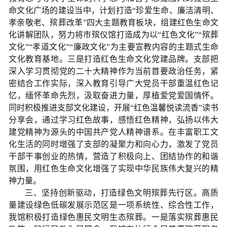
命文化广场的建设当中，计划打造“珍爱生命、廉洁清明、
孝亲敬老、殡葬改革”四大主题教育板块，组建红色生命文
化讲解团队，努力将市殡仪馆打造成为以“红色文化”“殡葬
文化”“孝道文化”“廉政文化”为主要宣教内容的主题式生命
文化教育基地。三是打造红色生命文化党建品牌。支部把
深入学习贯彻党的二十大精神作为当前首要政治任务，紧
密结合工作实际，深入教育引导广大党员干部重温红色记
忆，缅怀革命先烈，汲取奋进力量，厚植爱党爱国情怀。
同时积极推进支部文化建设，开展“红色温馨悦读流香”读书
分享会，通过学习红色故事，感悟红色精神，弘扬以伟大
建党精神为源头的中国共产党人精神谱系。在丰富职工文
化生活的同时增强了支部的凝聚力和向心力，激发了党员
干部干事创业的热情，营造了积极向上、团结协作的和谐
氛围，用红色生命文化增强了实现中华民族伟大复兴的精
神力量。
三、坚持创新驱动，打造绿色文明殡葬先行区。高质
量建设绿色低碳发展示范区是一项系统性、综合性工作，
我馆积极打造绿色惠民文明生态殡葬。一是落实殡葬惠民