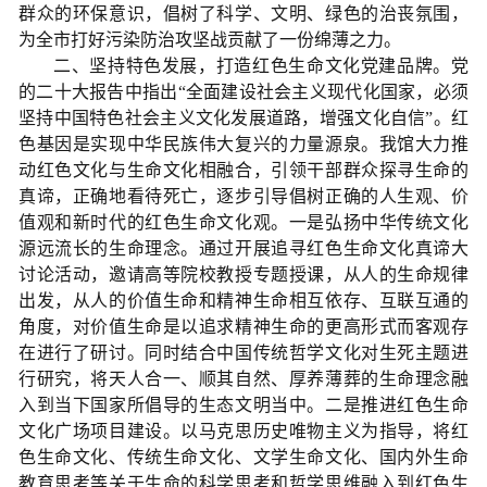
群众的环保意识，倡树了科学、文明、绿色的治丧氛围，
为全市打好污染防治攻坚战贡献了一份绵薄之力。
二、坚持特色发展，打造红色生命文化党建品牌。党
的二十大报告中指出“全面建设社会主义现代化国家，必须
坚持中国特色社会主义文化发展道路，增强文化自信”。红
色基因是实现中华民族伟大复兴的力量源泉。我馆大力推
动红色文化与生命文化相融合，引领干部群众探寻生命的
真谛，正确地看待死亡，逐步引导倡树正确的人生观、价
值观和新时代的红色生命文化观。一是弘扬中华传统文化
源远流长的生命理念。通过开展追寻红色生命文化真谛大
讨论活动，邀请高等院校教授专题授课，从人的生命规律
出发，从人的价值生命和精神生命相互依存、互联互通的
角度，对价值生命是以追求精神生命的更高形式而客观存
在进行了研讨。同时结合中国传统哲学文化对生死主题进
行研究，将天人合一、顺其自然、厚养薄葬的生命理念融
入到当下国家所倡导的生态文明当中。二是推进红色生命
文化广场项目建设。以马克思历史唯物主义为指导，将红
色生命文化、传统生命文化、文学生命文化、国内外生命
教育思考等关于生命的科学思考和哲学思维融入到红色生