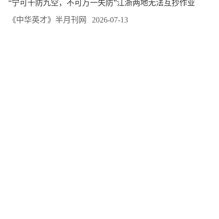
“宁可十防九空，不可万一失防”江浙两地无法互抄作业
《中华英才》半月刊网
2026-07-13