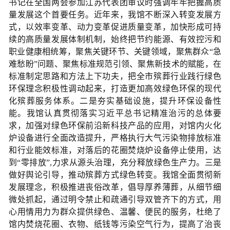
书记在全国两会参加江苏代表团审议时强调牢牢把握高质
量发展这个首要任务。近年来，我馆不断深入转变发展方
式，以效率变革、动力变革促进质量变革，加快形成可持
续的高质量发展体制机制，始终把节约能源、有效控污和
职业健康相统筹，聚焦关键环节、关键领域，聚焦群众“急
难愁盼”问题、聚焦标准规范引领、聚焦新技术的赋能，在
标准制定思路和方法上下功夫，把全市殡葬行业践行绿色
环保理念积极性调动起来，打造更加高效绿色环保的现代
化殡葬服务体系。二是夯实基础设施，提升环保设备性
能。我馆认真贯彻落实习近平总书记精准治污的总体要
求，加强对绿色环保前沿新科技产品的应用，对馆内火化
炉设备进行全面改造提升，严格执行大气污染物排放标准
和行业能效标准，对落后的花圈焚烧炉设备停止使用，达
到“零排放”,力求从源头治理，充分释放绿色生产力。三是
做好舆论引导，推动殡葬方式绿色转变。我馆全面贯彻新
发展理念，积极推进丧俗改革，倡导厚养薄葬，从细节细
微处抓起，通过明令禁止和疏通引导双管齐下的方式，用
心用情用力为群众提供绿色、温馨、便民的服务，杜绝了
馆内焚烧花圈、衣物、纸钱等污染空气行为，提高了治丧