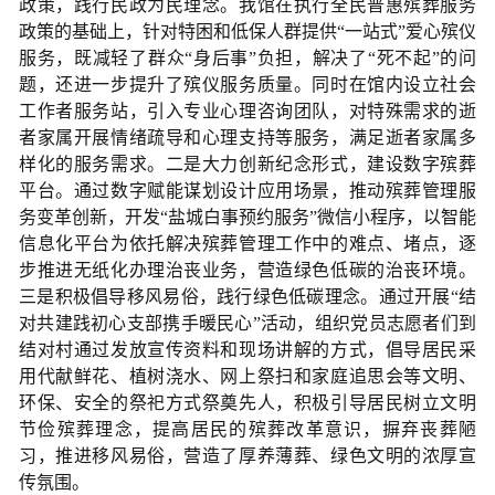
政策，践行民政为民理念。我馆在执行全民普惠殡葬服务
政策的基础上，针对特困和低保人群提供“一站式”爱心殡仪
服务，既减轻了群众“身后事”负担，解决了“死不起”的问
题，还进一步提升了殡仪服务质量。同时在馆内设立社会
工作者服务站，引入专业心理咨询团队，对特殊需求的逝
者家属开展情绪疏导和心理支持等服务，满足逝者家属多
样化的服务需求。二是大力创新纪念形式，建设数字殡葬
平台。通过数字赋能谋划设计应用场景，推动殡葬管理服
务变革创新，开发“盐城白事预约服务”微信小程序，以智能
信息化平台为依托解决殡葬管理工作中的难点、堵点，逐
步推进无纸化办理治丧业务，营造绿色低碳的治丧环境。
三是积极倡导移风易俗，践行绿色低碳理念。通过开展“结
对共建践初心支部携手暖民心”活动，组织党员志愿者们到
结对村通过发放宣传资料和现场讲解的方式，倡导居民采
用代献鲜花、植树浇水、网上祭扫和家庭追思会等文明、
环保、安全的祭祀方式祭奠先人，积极引导居民树立文明
节俭殡葬理念，提高居民的殡葬改革意识，摒弃丧葬陋
习，推进移风易俗，营造了厚养薄葬、绿色文明的浓厚宣
传氛围。