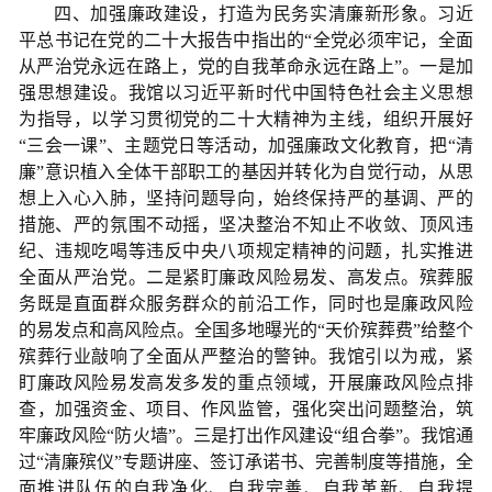
四、加强廉政建设，打造为民务实清廉新形象。习近
平总书记在党的二十大报告中指出的“全党必须牢记，全面
从严治党永远在路上，党的自我革命永远在路上”。一是加
强思想建设。我馆以习近平新时代中国特色社会主义思想
为指导，以学习贯彻党的二十大精神为主线，组织开展好
“三会一课”、主题党日等活动，加强廉政文化教育，把“清
廉”意识植入全体干部职工的基因并转化为自觉行动，从思
想上入心入肺，坚持问题导向，始终保持严的基调、严的
措施、严的氛围不动摇，坚决整治不知止不收敛、顶风违
纪、违规吃喝等违反中央八项规定精神的问题，扎实推进
全面从严治党。二是紧盯廉政风险易发、高发点。殡葬服
务既是直面群众服务群众的前沿工作，同时也是廉政风险
的易发点和高风险点。全国多地曝光的“天价殡葬费”给整个
殡葬行业敲响了全面从严整治的警钟。我馆引以为戒，紧
盯廉政风险易发高发多发的重点领域，开展廉政风险点排
查，加强资金、项目、作风监管，强化突出问题整治，筑
牢廉政风险“防火墙”。三是打出作风建设“组合拳”。我馆通
过“清廉殡仪”专题讲座、签订承诺书、完善制度等措施，全
面推进队伍的自我净化、自我完善、自我革新、自我提