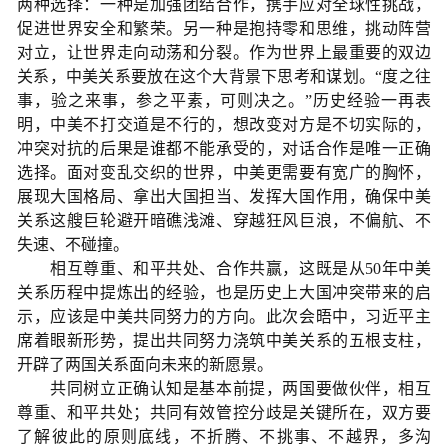
两种选择：一种是加强团结合作，携手应对全球性挑战，
促进世界安全和繁荣。另一种是抱持零和思维，挑动阵营
对立，让世界走向动荡和分裂。作为世界上最重要的双边
关系，中美关系要放在这个大背景下思考和谋划。“度之往
事，验之来事，参之平素，可则决之。”历史经验一再表
明，中美不打交道是不行的，想改变对方是不切实际的，
冲突对抗的后果是谁都不能承受的，对话合作是唯一正确
选择。面对变乱交织的世界，中美更需要有宽广的胸怀，
展现大国格局、拿出大国担当、发挥大国作用，确保中美
关系这艘巨轮避开暗礁浅滩、穿越狂风巨浪，不偏航、不
失速、不碰撞。
相互尊重、和平共处、合作共赢，这既是从50年中美
关系历程中提炼出的经验，也是历史上大国冲突带来的启
示，应该是中美共同努力的方向。此次会晤中，习近平主
席着眼新形势，提出共同努力浇筑中美关系的五根支柱，
开辟了两国关系面向未来的新愿景。
共同树立正确认知是基本前提，两国要做伙伴，相互
尊重、和平共处；共同有效管控分歧是关键所在，双方要
了解彼此的原则底线，不折腾、不挑事、不越界，多沟