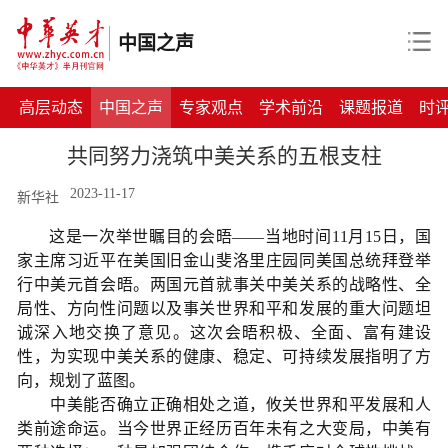
中国之声
高层动态
中国之声
专家观点
学术前沿
课题报道
时
共同努力浇筑中美关系的五根支柱
2023-11-17
新华社
这是一次举世瞩目的会晤——当地时间11月15日，国
家主席习近平在美国旧金山斐洛里庄园同美国总统拜登举
行中美元首会晤。两国元首就事关中美关系的战略性、全
局性、方向性问题以及事关世界和平和发展的重大问题坦
诚深入地交换了意见。这次会晤积极、全面、富有建设
性，为实现中美关系的健康、稳定、可持续发展指明了方
向，规划了蓝图。
中美能否确立正确相处之道，攸关世界和平发展和人
类前途命运。当今世界正经历百年未有之大变局，中美有