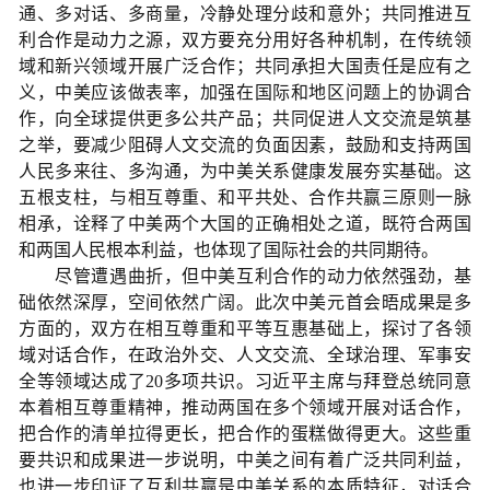
通、多对话、多商量，冷静处理分歧和意外；共同推进互
利合作是动力之源，双方要充分用好各种机制，在传统领
域和新兴领域开展广泛合作；共同承担大国责任是应有之
义，中美应该做表率，加强在国际和地区问题上的协调合
作，向全球提供更多公共产品；共同促进人文交流是筑基
之举，要减少阻碍人文交流的负面因素，鼓励和支持两国
人民多来往、多沟通，为中美关系健康发展夯实基础。这
五根支柱，与相互尊重、和平共处、合作共赢三原则一脉
相承，诠释了中美两个大国的正确相处之道，既符合两国
和两国人民根本利益，也体现了国际社会的共同期待。
尽管遭遇曲折，但中美互利合作的动力依然强劲，基
础依然深厚，空间依然广阔。此次中美元首会晤成果是多
方面的，双方在相互尊重和平等互惠基础上，探讨了各领
域对话合作，在政治外交、人文交流、全球治理、军事安
全等领域达成了20多项共识。习近平主席与拜登总统同意
本着相互尊重精神，推动两国在多个领域开展对话合作，
把合作的清单拉得更长，把合作的蛋糕做得更大。这些重
要共识和成果进一步说明，中美之间有着广泛共同利益，
也进一步印证了互利共赢是中美关系的本质特征，对话合