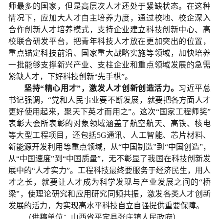
师最多的国家，但是高层次人才还处于紧缺状态。在这种
情况下，应加大人才自主培养力度，通过校地、校企深入
合作创新人才培养模式，支持企业建立科技创新中心、高
校联合研发平台，把青年科技人才放在更加突出的位置，
重点锚定科技前沿、国家重大战略实施等领域，加快培养
一批能够支撑新兴产业、支柱企业和重点领域发展的急需
紧缺人才，下好科技创新“先手棋”。
坚持“精心用才”，激发人才创新创造活力。
习近平总
书记强调，“党和人民事业要不断发展，就要把各方面人才
更好使用起来，聚天下英才而用之”。这次“国家工程师奖”
表彰大会所表彰的对象领域涵盖了航空航天、高铁、核电
等大型工程项目，还包括5G通讯、人工智能、芯片材料、
新能源开发利用等重点领域，从“中国制造”到“中国创造”，
从“中国速度”到“中国质量”，无不彰显了我国在科技创新发
展中的“人才实力”。工程科技最终要服务于经济民生，用人
才之长，就要让人才成为科学发现与产业发展之间的“桥
梁”，使理论研究和应用研究同频共振，激发各类人才创新
发展的活力，为实现高水平科技自立自强提供重要保障。
（供稿单位：山西省平定县张庄镇人民政府）