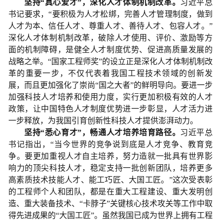
坚持“真心爱才”，深化人才体制机制改革。
习近平总
书记要求，“要积极为人才松绑，完善人才管理制度，做到
人才为本、信任人才、尊重人才、善待人才、包容人才。”
深化人才体制机制改革，破除人才使用、评价、激励等方
面的机制障碍，是健全人才制度优势、促进高质量发展的
战略之举。“国家工程师奖”的设立正是深化人才体制机制改
革的重要一步，不仅代表着我国工程技术领域的创新发
展，而且更加强化了崇尚“国之大者”的鲜明导向。要进一步
加强科技人才培养和使用力度，实行更加积极有效的人才
政策，让中国特色人才制度优势进一步彰显，人才活力进
一步释放，为我国引育创新性科技人才提供澎湃动力。
坚持“悉心育才”，畅通人才培养培育路径。
习近平总
书记指出，“当今世界的竞争说到底是人才竞争、教育竞
争。要更加重视人才自主培养，努力造就一批具有世界影
响力的顶尖科技人才，稳定支持一批创新团队，培养更多
高素质技术技能人才、能工巧匠、大国工匠。”这次受表彰
的工程师个人和团队，都是在重大工程建设、重大发明创
造、重大装备技术、“卡脖子”关键核心技术攻关等工作中取
得先进成果的“大国工匠”。虽然我国已成为世界上拥有工程