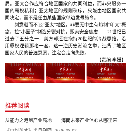
局。亚太合作应符合地区国家的共同利益，而非只服务一
国的霸权私利；亚太地区的规则秩序，只能由地区国家共
同决定，而不是任由某些国家单边发号施令。
刻意避而不谈“亚太”地区，非要无中生有炮制“印太”概
念，拉“小圈子”制造分裂对抗，贩卖安全焦虑……21世纪已
过去了五分之一，美方却还在抱持20世纪的冷战思维，沿
用霸权逻辑那老一套。这一逆历史潮流之举，违背了地区
国家人民的普遍意愿，注定会走向失败。
【责编 李媛】
推荐阅读
从能力之港到产业高地——海南未来产业信心从哪里来
《中华英才》半月刊网
2026-08-07