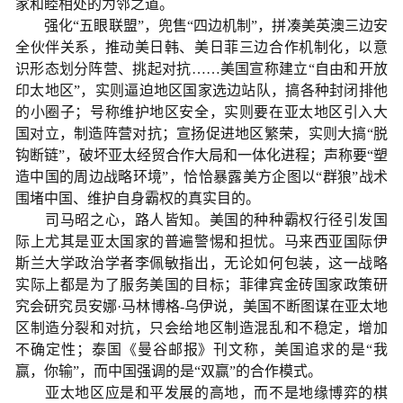
家和睦相处的为邻之道。
强化“五眼联盟”，兜售“四边机制”，拼凑美英澳三边安
全伙伴关系，推动美日韩、美日菲三边合作机制化，以意
识形态划分阵营、挑起对抗……美国宣称建立“自由和开放
印太地区”，实则逼迫地区国家选边站队，搞各种封闭排他
的小圈子；号称维护地区安全，实则要在亚太地区引入大
国对立，制造阵营对抗；宣扬促进地区繁荣，实则大搞“脱
钩断链”，破坏亚太经贸合作大局和一体化进程；声称要“塑
造中国的周边战略环境”，恰恰暴露美方企图以“群狼”战术
围堵中国、维护自身霸权的真实目的。
司马昭之心，路人皆知。美国的种种霸权行径引发国
际上尤其是亚太国家的普遍警惕和担忧。马来西亚国际伊
斯兰大学政治学者李佩敏指出，无论如何包装，这一战略
实际上都是为了服务美国的目标；菲律宾金砖国家政策研
究会研究员安娜·马林博格-乌伊说，美国不断图谋在亚太地
区制造分裂和对抗，只会给地区制造混乱和不稳定，增加
不确定性；泰国《曼谷邮报》刊文称，美国追求的是“我
赢，你输”，而中国强调的是“双赢”的合作模式。
亚太地区应是和平发展的高地，而不是地缘博弈的棋