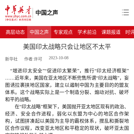
中国之声
高层动态
中国之声
专家观点
学术前沿
课题报道
时
美国印太战略只会让地区不太平
2023-10-08
新华社
作者:许可
“增进印太安全”“促进印太繁荣”，推行“印太经济框架”
……近年来，美国在亚太地区不断兜售所谓“印太战略”，妄
图诱拉裹挟地区国家，建立以遏制中国为主要目的的盟友
体系。这个战略实际上是一个制造分裂、煽动对抗、破坏
和平的战略。
在“印太战略”框架下，美国抛开亚太地区现有的政治、
经济、安全合作进程，弱化以东盟为中心的地区合作架
构，试图拼凑起以美国为主导的霸权体系，搅乱和撕裂地
区合作议程，改变亚太地区和平稳定的现状，破坏亚太国