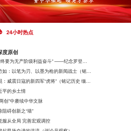
24小时热点
深度原创
​ “始终要为无产阶级利益奋斗” ——纪念罗登贤同志诞辰120周年
李竹如：以笔为刃、以墨为枪的新闻战士（铭记历史 缅怀先烈·抗日英雄）
吴焜：威震日寇的新四军“虎将”（铭记历史 缅怀先烈·抗日英雄）
近平的乡土情
“两创”中赓续中华文脉
除阻碍创新之“墙”
觉服从全局 完善宏观调控
聚起昂扬奋进的洪流（评论员观察）