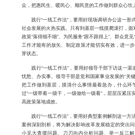
众，把惠民生、暖民心、顺民意的工作做到群众心坎
践行“一线工作法”，要用好现场调研办公这一形式
社会发展的火热实践。只有到基层一线摸爬滚打，面对
政策“落得细不细”、为民服务“跟不跟得上”、群众意
工作才能有的放矢、制定政策才能切实有效，进一步
芽状态。
践行“一线工作法”，要用好领导干部下访这一渠道
忧愁、办实事。领导干部是党和国家事业发展的“关键
把工作做到基层，摸清什么事情最着急办，什么环
过“一级带着一级干，一级做给一级看”，层层压紧压
高政策落地成效。
践行“一线工作法”，要用好典型案例解剖这一方法
案例深刻剖析，将为解决影响改革发展稳定的突出问
小见大查摆问题、刀刃向内分析问题、举一反三解决