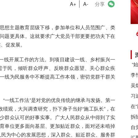
A+
A-
分享
思想主题教育层级下移，参加单位和人员范围广、类
问题更具体。这就要求广大党员干部更要把功夫下在
实、促发展。
一线开展工作的方法。到项目建设一线、乡村振兴一
需于民，倾听群众呼声、反映群众愿望、关心群众疾
一线为民服务中不断提高工作本领，密切党群干群关
习
一线工作法”是对党的优良传统的继承与发扬。第一
在
绩观，大兴调查研究，扑下身子当好“施工队长”，在
拆
少群众认可的好事实事。广大人民群众从中得到了实
育单位更多面向基层、更加贴近群众，面对还未啃掉
自
人民为中心的发展思想，深入群众、贴近群众、服务群
汇