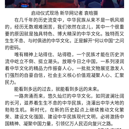
启动仪式现场 新华网记者 袁晗摄
在几千年的历史流变中，中华民族从来不是一帆风顺
的，经历无数艰难困苦，我们依然在这儿，其中一个很重
要的原因就是独具特色、博大精深的中华文化。独特而又
生生不息、与时俱进的中华文化，正是解开“何以中国”之问
的密码。
唯有精神上站得住、站得稳，一个民族才能在历史洪
流中屹立不倒、挺立潮头。放眼今日之中国，一系列浸润
着中华文化的精品力作振奋人心，一批批文物展览激发人
们强烈的自豪自信，社会主义核心价值观凝聚人心、汇聚
民力。
能看到多远的过去，就能看到多远的未来。
一路奔涌而来，悠久灿烂的中华文化，如同波澜壮阔
的长河，滋养着生生不息的中华民族，浇灌出中华大地的
勃勃生机。新时代，在新的历史起点上继续推动文化繁
荣、建设文化强国、建设中华民族现代文明，必将激扬中
国精神、凝聚中国力量，引领亿万人民迈向复兴之路。