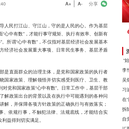
:40
A+
A-
分享
导人民打江山、守江山，守的是人民的心。
作为
基层
面
“
心中有数
”
，才能行事守规矩、执行有效率、创新有
”
。所谓
“
心中有数
”
，不仅指对基层经济社会发展基本
方经济社会发展重大事项、日常民生事务、基层矛盾
部是直面群众的治理主体，是党和国家政策的执行者
晓国家政策、理解领悟并切实感受到医疗、卫生、教
对党和国家政策“心中有数”。日常工作中，基层干部
习
了解政策出台的背景以及在执行中可能遇到的各种问
在
讲解，并保障各项方针政策的正确执行与有效落实；
拆
行事、依规行事，不触犯法律、法规底线，才能结合实
自
众利益得到切实满足。
汇