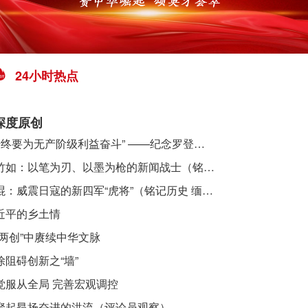
24小时热点
深度原创
​ “始终要为无产阶级利益奋斗” ——纪念罗登贤同志诞辰120周年
李竹如：以笔为刃、以墨为枪的新闻战士（铭记历史 缅怀先烈·抗日英雄）
吴焜：威震日寇的新四军“虎将”（铭记历史 缅怀先烈·抗日英雄）
近平的乡土情
“两创”中赓续中华文脉
除阻碍创新之“墙”
觉服从全局 完善宏观调控
聚起昂扬奋进的洪流（评论员观察）