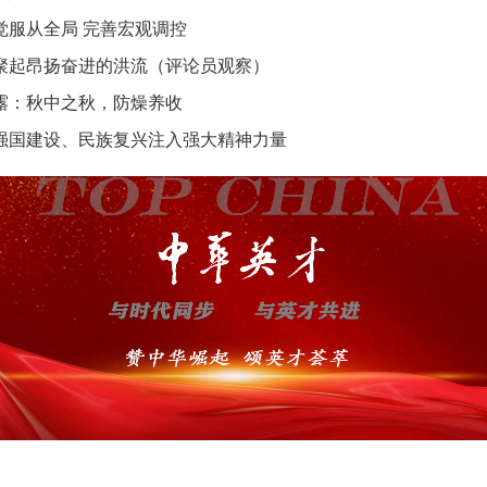
觉服从全局 完善宏观调控
聚起昂扬奋进的洪流（评论员观察）
露：秋中之秋，防燥养收
强国建设、民族复兴注入强大精神力量