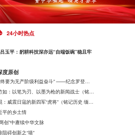
24小时热点
吕玉平：躬耕科技深亦远“自端饭碗”稳且牢
深度原创
​ “始终要为无产阶级利益奋斗” ——纪念罗登贤同志诞辰120周年
李竹如：以笔为刃、以墨为枪的新闻战士（铭记历史 缅怀先烈·抗日英雄）
吴焜：威震日寇的新四军“虎将”（铭记历史 缅怀先烈·抗日英雄）
近平的乡土情
“两创”中赓续中华文脉
除阻碍创新之“墙”