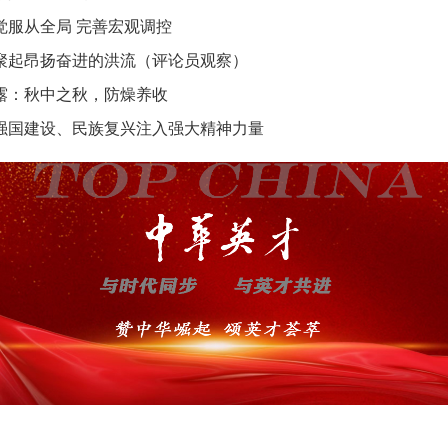
觉服从全局 完善宏观调控
聚起昂扬奋进的洪流（评论员观察）
露：秋中之秋，防燥养收
强国建设、民族复兴注入强大精神力量