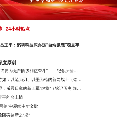
24小时热点
吕玉平：躬耕科技深亦远“自端饭碗”稳且牢
深度原创
​ “始终要为无产阶级利益奋斗” ——纪念罗登贤同志诞辰120周年
李竹如：以笔为刃、以墨为枪的新闻战士（铭记历史 缅怀先烈·抗日英雄）
吴焜：威震日寇的新四军“虎将”（铭记历史 缅怀先烈·抗日英雄）
近平的乡土情
“两创”中赓续中华文脉
除阻碍创新之“墙”