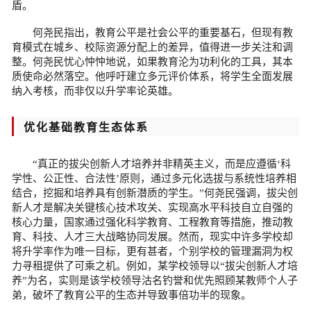
盾。
何尧民指出，教育公平是社会公平的重要基石，但现有教
育模式在城乡、校际资源分配上的差异，值得进一步关注和调
整。何尧民忧心忡忡地说，如果教育沦为功利化的工具，其本
质使命必然落空。他呼吁建立多元评价体系，将学生全面发展
纳入考核，而非仅以升学率论英雄。
优化基础教育生态体系
“真正的拔尖创新人才培养并非精英主义，而是应遵循‘科
学性、公正性、合法性’原则，通过多元化选拔与系统性培养相
结合，挖掘和培养具有创新潜质的学生。”何尧民强调，拔尖创
新人才是解决关键核心技术攻关、实现高水平科技自立自强的
核心力量，国家通过强化科学教育、工程教育等措施，推动教
育、科技、人才三大战略协同发展。然而，现实中许多学校却
将升学率作为唯一目标，更有甚者，个别学校的管理漏洞为权
力寻租提供了可乘之机。例如，某学校领导以“拔尖创新人才培
养”为名，实则是该学校领导沽名钓誉和优先照顾某教师个人子
弟，破坏了教育公平的生态并导致事倍功半的现象。