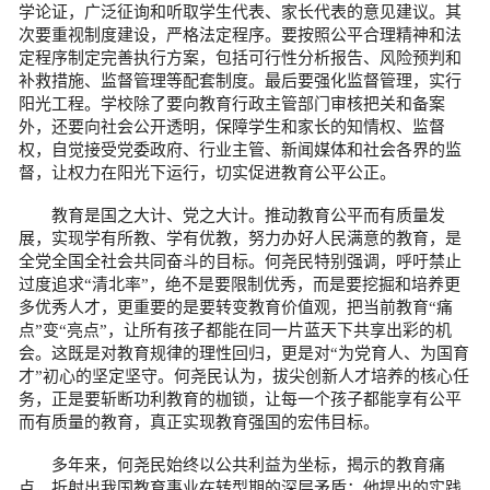
学论证，广泛征询和听取学生代表、家长代表的意见建议。其
次要重视制度建设，严格法定程序。要按照公平合理精神和法
定程序制定完善执行方案，包括可行性分析报告、风险预判和
补救措施、监督管理等配套制度。最后要强化监督管理，实行
阳光工程。学校除了要向教育行政主管部门审核把关和备案
外，还要向社会公开透明，保障学生和家长的知情权、监督
权，自觉接受党委政府、行业主管、新闻媒体和社会各界的监
督，让权力在阳光下运行，切实促进教育公平公正。
教育是国之大计、党之大计。推动教育公平而有质量发
展，实现学有所教、学有优教，努力办好人民满意的教育，是
全党全国全社会共同奋斗的目标。何尧民特别强调，呼吁禁止
过度追求“清北率”，绝不是要限制优秀，而是要挖掘和培养更
多优秀人才，更重要的是要转变教育价值观，把当前教育“痛
点”变“亮点”，让所有孩子都能在同一片蓝天下共享出彩的机
会。这既是对教育规律的理性回归，更是对“为党育人、为国育
才”初心的坚定坚守。何尧民认为，拔尖创新人才培养的核心任
务，正是要斩断功利教育的枷锁，让每一个孩子都能享有公平
而有质量的教育，真正实现教育强国的宏伟目标。
多年来，何尧民始终以公共利益为坐标，揭示的教育痛
点，折射出我国教育事业在转型期的深层矛盾；他提出的实践