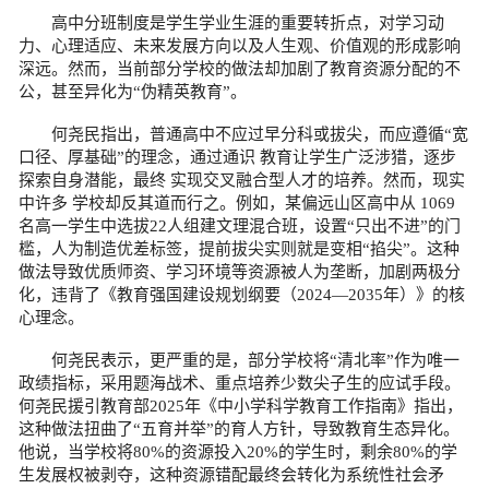
高中分班制度是学生学业生涯的重要转折点，对学习动
力、心理适应、未来发展方向以及人生观、价值观的形成影响
深远。然而，当前部分学校的做法却加剧了教育资源分配的不
公，甚至异化为“伪精英教育”。
何尧民指出，普通高中不应过早分科或拔尖，而应遵循“宽
口径、厚基础”的理念，通过通识 教育让学生广泛涉猎，逐步
探索自身潜能，最终 实现交叉融合型人才的培养。然而，现实
中许多 学校却反其道而行之。例如，某偏远山区高中从 1069
名高一学生中选拔22人组建文理混合班，设置“只出不进”的门
槛，人为制造优差标签，提前拔尖实则就是变相“掐尖”。这种
做法导致优质师资、学习环境等资源被人为垄断，加剧两极分
化，违背了《教育强国建设规划纲要（2024—2035年）》的核
心理念。
何尧民表示，更严重的是，部分学校将“清北率”作为唯一
政绩指标，采用题海战术、重点培养少数尖子生的应试手段。
何尧民援引教育部2025年《中小学科学教育工作指南》指出，
这种做法扭曲了“五育并举”的育人方针，导致教育生态异化。
他说，当学校将80%的资源投入20%的学生时，剩余80%的学
生发展权被剥夺，这种资源错配最终会转化为系统性社会矛