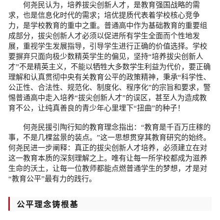
何尧民认为，培养拔尖创新人才，是教育强国战略的需
求，也是信息化时代的需求；培优提质代表着学校核心竞争
力，是学校教育的重中之重。普通高中作为基础教育的重要组
成部分，拔尖创新人才必须以促进所有学生全面而个性地发
展，重视学生发展指导，引导学生进行正确的价值选择。学校
要摒弃只面向极少数精英学生的偏见，坚持“培养拔尖创新人
才”不是精英主义，不能以牺牲大多数学生利益为代价，要正确
理解和认真贯彻中央有关教育公平的政策精神，秉承“科学性、
公正性、合法性、规范化、制度化、程序化”的宗旨和要求，警
惕普通高中走入培养“拔尖创新人才”的误区，甚至人为造成教
育不公，让纯真善良的青少年心里埋下“扭曲”的种子！
何尧民援引陶行知的教育理念指出：“教育是千百万庄稼的
事，不是几棵盆景的装点。”这一思想贯穿其教育研究的始终。
何尧民进一步阐释：真正的拔尖创新人才培养，必须建立在对
这一教育本质的深刻理解之上。唯有让每一所学校都成为滋养
生命的沃土，让每一位教师都能点燃普通学生的梦想，才是对
“教育公平”最有力的践行。
公平理念铸根基