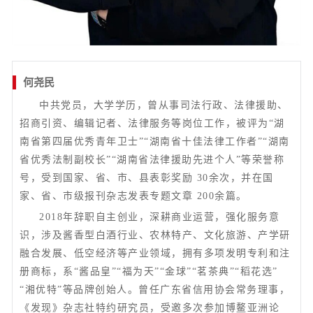
何尧民
中共党员，大学学历，曾从事司法行政、法律援助、
招商引资、编辑记者、法律服务等岗位工作，被评为“湖
南省第四届优秀青年卫士”“湖南省十佳法律工作者”“湖南
省优秀法制副校长”“湖南省法律援助先进个人”等荣誉称
号，受到国家、省、市、县表彰奖励 30余次，并在国
家、省、市级报刊杂志发表专题文章 200余篇。
2018年辞职自主创业，深耕商业运营，强化服务意
识，涉及酱香型白酒行业、农林特产、文化旅游、产学研
融合发展、低空经济等产业领域，拥有多项发明专利和注
册商标，系“酱品皇”“福为天”“金球”“茗茶典”“稻花选”
“湘优特”等品牌创始人。曾任广东省信用协会常务理事，
《发现》杂志社特约研究员，受邀多次参加博鳌亚洲论