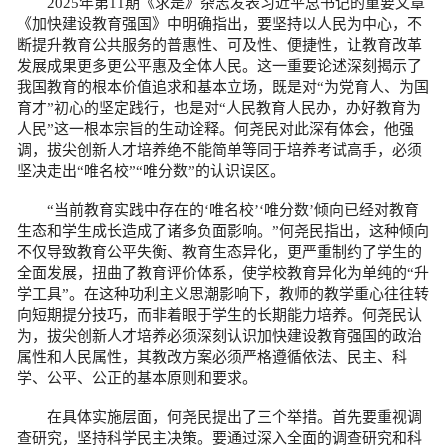
2025年第11期《求是》杂志发表习近平总书记的重要文章
《加快建设教育强国》中明确指出，要坚持以人民为中心，不
断提升教育公共服务的普惠性、可及性、便捷性，让教育改革
发展成果更多更公平惠及全体人民。这一重要论述深刻揭示了
我国教育的根本价值追求和基本立场，既是对“为党育人、为国
育才”初心的坚定践行，也是对“人民教育人民办，办好教育为
人民”这一根本宗旨的生动诠释。何尧民对此深有体会，他强
调，拔尖创新人才培养绝不能简单等同于培养考试高手，必须
坚决走出“唯名校”“唯分数”的认识误区。
“当前教育实践中存在的‘唯名校’‘唯分数’倾向已经对教育
生态和学生成长造成了诸多负面影响。”何尧民指出，这种倾向
不仅导致教育公平失衡、教育生态异化，更严重制约了学生的
全面发展，扭曲了教育评价体系，使学校教育异化为单纯的“升
学工具”。在这种功利主义思潮影响下，教师的教学重心往往转
向短期提分技巧，而非着眼于学生的长期能力培养。何尧民认
为，拔尖创新人才培养必须深刻认识加快建设教育强国的政治
属性和人民属性，其教改方案必须严格遵循依法、民主、科
学、公平、公正的基本原则和要求。
在具体实施层面，何尧民提出了三个举措。首先要重视调
查研究，坚持科学民主决策。要通过深入全面的调查研究和科