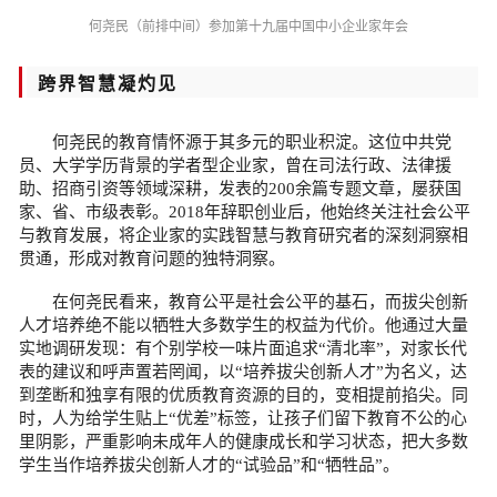
何尧民（前排中间）参加第十九届中国中小企业家年会
跨界智慧凝灼见
何尧民的教育情怀源于其多元的职业积淀。这位中共党
员、大学学历背景的学者型企业家，曾在司法行政、法律援
助、招商引资等领域深耕，发表的200余篇专题文章，屡获国
家、省、市级表彰。2018年辞职创业后，他始终关注社会公平
与教育发展，将企业家的实践智慧与教育研究者的深刻洞察相
贯通，形成对教育问题的独特洞察。
在何尧民看来，教育公平是社会公平的基石，而拔尖创新
人才培养绝不能以牺牲大多数学生的权益为代价。他通过大量
实地调研发现：有个别学校一味片面追求“清北率”，对家长代
表的建议和呼声置若罔闻，以“培养拔尖创新人才”为名义，达
到垄断和独享有限的优质教育资源的目的，变相提前掐尖。同
时，人为给学生贴上“优差”标签，让孩子们留下教育不公的心
里阴影，严重影响未成年人的健康成长和学习状态，把大多数
学生当作培养拔尖创新人才的“试验品”和“牺牲品”。