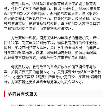
何尧民提出，这种功利化的教育模式不仅加剧了教育内
卷，还扼杀了学生的创新能力。根据《纲要》，到2027年要实
现“拔尖创新人才不断涌现”，但当前的应试导向，与《纲要》
倡导的素养本位理念存在张力。何尧民指出，过早分科、贴标
签的做法实质上是教育短视的表现，真正的创新人才应具备跨
学科视野和综合素养，而非仅擅长应试技巧。
为改变这一现状，何尧民建议构建科学的选拔机制，通过
民主决策、制度建设和阳光工程，确保教育资源的公平分配。
同时，学校应回归育人本质，关注学生的全面发展，而非仅以
升学率为衡量标准。例如，可通过动态分班、资源均衡配置、
心理健康支持等方式，缓解分班制度带来的负面影响。
何尧民认为，教育改革的重点应放在如何平衡公平与效
率、如何培养真正的创新人才上。只有摒弃“唯分数论”“唯名校
论”，才能真正实现《纲要》所倡导的“宽口径、厚基础”培养目
标，为国家输送更多具备全球竞争力的复合型人才。
协同共育筑蓝天