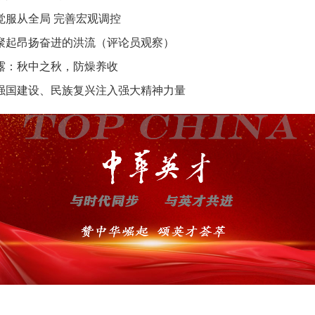
觉服从全局 完善宏观调控
聚起昂扬奋进的洪流（评论员观察）
露：秋中之秋，防燥养收
强国建设、民族复兴注入强大精神力量