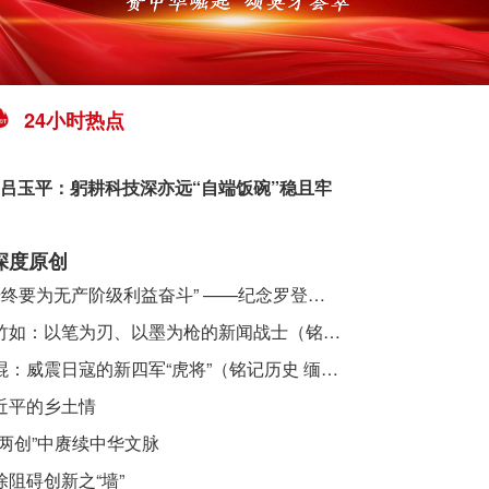
24小时热点
吕玉平：躬耕科技深亦远“自端饭碗”稳且牢
深度原创
​ “始终要为无产阶级利益奋斗” ——纪念罗登贤同志诞辰120周年
李竹如：以笔为刃、以墨为枪的新闻战士（铭记历史 缅怀先烈·抗日英雄）
吴焜：威震日寇的新四军“虎将”（铭记历史 缅怀先烈·抗日英雄）
近平的乡土情
“两创”中赓续中华文脉
除阻碍创新之“墙”