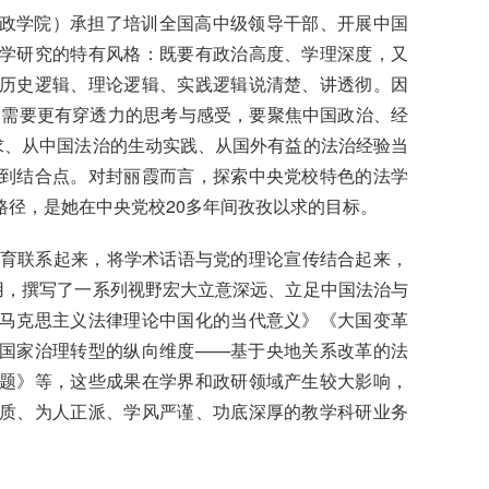
政学院）承担了培训全国高中级领导干部、开展中国
学研究的特有风格：既要有政治高度、学理深度，又
历史逻辑、理论逻辑、实践逻辑说清楚、讲透彻。因
”，需要更有穿透力的思考与感受，要聚焦中国政治、经
求、从中国法治的生动实践、从国外有益的法治经验当
到结合点。对封丽霞而言，探索中央党校特色的法学
路径，是她在中央党校20多年间孜孜以求的目标。
教育联系起来，将学术话语与党的理论宣传结合起来，
用，撰写了一系列视野宏大立意深远、立足中国法治与
马克思主义法律理论中国化的当代意义》《大国变革
国家治理转型的纵向维度——基于央地关系改革的法
题》等，这些成果在学界和政研领域产生较大影响，
质、为人正派、学风严谨、功底深厚的教学科研业务