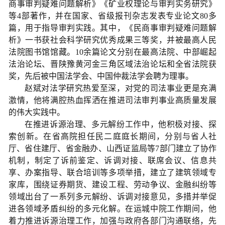
商事审判疑难问题解析》《矿业权理论与审判实务研究》
等4部著作，并在国家、省级报刊杂志发表专业论文80多
篇，用于指导审判实践。其中，《民商事审判疑难问题解
析》一书获社会科学研究优秀成果三等奖，并被最高人民
法院图书馆馆藏。10余篇论文分别在最高法院、中部崛起
法治论坛、晋陕豫黄河金三角区域法治论坛和全省法院获
奖，先后被中国法学会、中国仲裁法学会聘为理事。
赵斌对法学研究热爱至深，对党的司法事业更是充满
激情，他将满腔热血挥洒在推进司法审判事业高质量发展
的伟大实践中。
在推进诉源治理、多元解纷工作中，他积极对接、探
索创新。在省高院担任民二庭庭长期间，分别与省人社
厅、省住建厅、省金融办、山西证监局等7部门建立了协作
机制，制定了诉前鉴定、诉调对接、联席会议、信息共
享、办案指导、联合培训等多项举措，建立了建筑领域专
家库，围绕证券期货、建设工程、劳动争议、金融纠纷等
领域出台了一系列多元解纷、诉调对接意见，多措并举促
进各领域矛盾纠纷的多元化解。在运城中院工作期间，他
着力推进诉源治理工作，加强与政府各部门沟通联络，先