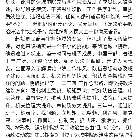
院长，此时的运城中院先后两任院长及班子成员11人被查
处，领导班子瘫痪，干警思想涣散，工作秩序混乱，审执
质效垫底，违纪违法不断，任何人都知道运城中院的“一把
手”不好干。但他仍然赴汤蹈火、义无返顾，下定决心要收
拾好这个“烂摊子”，给组织和人民交上一份满意答卷。
赵斌是民商事审判领域的专家，但抓班子带队伍搞管
理，对他来说确实是一个不小的挑战。来到运城中院后，
他迅速进入状态，第一时间与班子成员、中层干部、普通
干警广泛开展谈心谈话，到基层法院调研，走访人大代
表，全面深入了解运城中院工作作风、队伍思想动态及班
子建设、队伍建设、机关管理等情况，他认真查摆梳理存
在的问题，明确提出了“一二三四”工作总思路，即坚持政治
建院方向；强化制度意识、规矩意识；抓好队伍管理、审
执管理、监督管理；推动队伍素质大提升、法院正气大提
升、机关管理大提升、审执质效大提升。三年来，通过抓
班子、树表率，找问题、立规矩，抓整顿、刹歪风，抓党
建、促审判，抓管理、强制度，抓队建、激活力，抓作
风、树形象，运城中院实现了政治生态由“乱”转“治”，《山
西政法动态》第15期专题刊登了运城中院政治生态由“乱”转