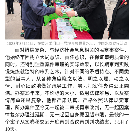
2023年3月22日，在黄河禹门口一号坝开展世界水日、中国水周宣传活动
面对错综复杂、与经济社会息息相关的民商事案件，
他始终牢固树立大局意识、责任意识，在保证审判质量的
同时，还特别注重案件审理的实际效果，以长期审判实践
锻炼练就独特的审判艺术，针对不同的矛盾特点、不同类
型的当事人，从各种角度晓之以法、明之以理、动之以
情，耐心细致地做好疏导工作，努力把案件办得公正圆
满。办案25年来，不论标的大小、适用法律难易，以及案
情简单还是复杂，他都严肃认真、严格依照法律规定审
理，所办案件至今无一起被二审或再审改判，无一起因案
情复杂办理过延期，无一起因自身原因超审限，最快的一
个案子从案卷移交到开庭再到合议再到判决结案，只用了
10天。