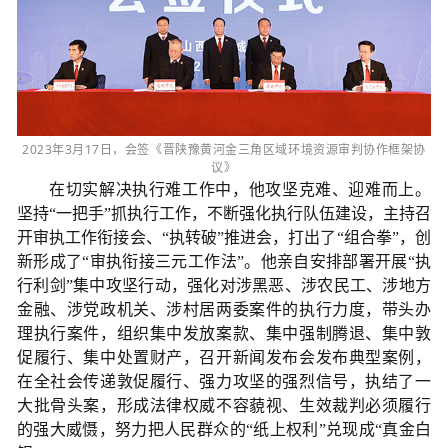
2023年3月17日，会签《晋陕豫黄河金三角区域环境资源审判协作框架协
议》
在切实解决执行难工作中，他攻坚克难、迎难而上。
坚持“一把手”抓执行工作，不断强化执行队伍建设，主持召
开审执工作衔接会、“执转破”推进会，打出了“组合拳”，创
新形成了“审执衔接三元工作法”。他亲自安排部署开展“执
行利剑”集中攻坚行动，强化对涉黑恶、涉农民工、涉地方
金融、涉党政机关、涉村居两委案件的执行力度，带头办
理执行案件，组织集中发放案款、集中强制腾退、集中敦
促履行、集中处置财产，召开新闻发布会发布典型案例，
在全社会传递敦促履行、强力攻坚的强烈信号，执结了一
大批骨头案，形成法律权威不容藐视、生效裁判必须履行
的强大威慑，努力把人民群众的“纸上权利”兑现成“真金白