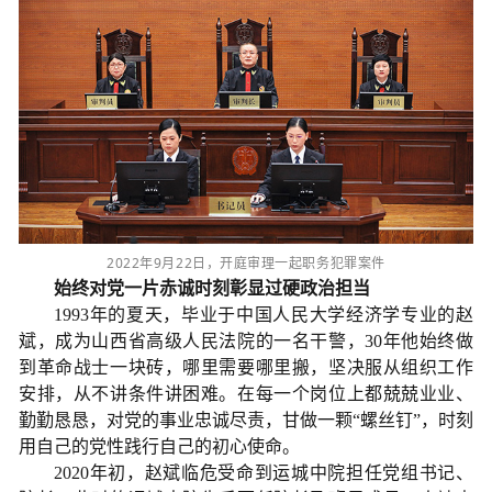
2022年9月22日，开庭审理一起职务犯罪案件
始
终对党一片赤诚
时刻彰显过硬政治担当
1993年的夏天，毕业于中国人民大学经济学专业的赵
斌，成为山西省高级人民法院的一名干警，30年他始终做
到革命战士一块砖，哪里需要哪里搬，坚决服从组织工作
安排，从不讲条件讲困难。在每一个岗位上都兢兢业业、
勤勤恳恳，对党的事业忠诚尽责，甘做一颗“螺丝钉”，时刻
用自己的党性践行自己的初心使命。
2020年初，赵斌临危受命到运城中院担任党组书记、