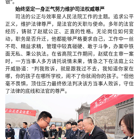
银”。
始终坚定一身正气
努力维护司法权威尊严
司法的公正与效率是人民法院工作的主题。追求公平
正义，维护法律尊严，是法官的天职与使命。多年的法官
经历，铸就了赵斌公正、正直的性格。无论岗位如何变
动，职务是否升迁，他都能够严格要求自己，工作中一丝
不苟、精益求精，管理中较真碰硬、敢于斗争，办案中铁
面无私、秉公执法。在省高院工作期间，赵斌在主审一案
时，一方当事人多方请托说情未果，情急之下在法庭上公
开威胁道：“判我败诉，就是跟我过不去，我知道你家在
哪，你的孩子在哪所学校，闹不了你就闹你的孩子。”但他
毫不畏惧，顶住压力最终依法判决该方当事人败诉，守住
了法律的底线和法官的尊严。