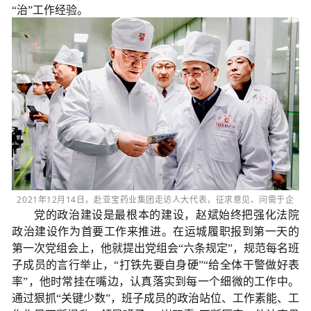
“治”工作经验。
2021年12月14日，赴亚宝药业集团走访人大代表，征求意见、问需于企
党的政治建设是最根本的建设，赵斌始终把强化法院
政治建设作为首要工作来推进。在运城履职报到第一天的
第一次党组会上，他就提出党组会“六条规定”，规范每名班
子成员的言行举止，“打铁先要自身硬”“给全体干警做好表
率”，他时常挂在嘴边，认真落实到每一个细微的工作中。
通过狠抓“关键少数”，班子成员的政治站位、工作素能、工