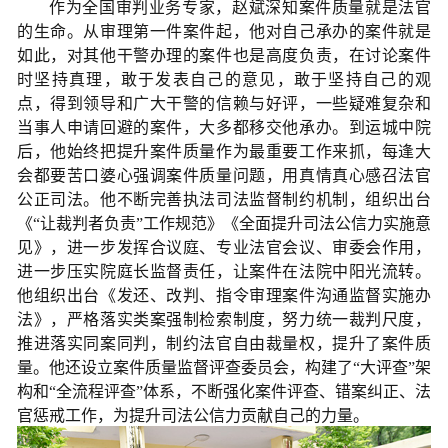
作为全国审判业务专家，赵斌深知案件质量就是法官
的生命。从审理第一件案件起，他对自己承办的案件就是
如此，对其他干警办理的案件也是高度负责，在讨论案件
时坚持真理，敢于发表自己的意见，敢于坚持自己的观
点，得到领导和广大干警的信赖与好评，一些疑难复杂和
当事人申请回避的案件，大多都移交他承办。到运城中院
后，他始终把提升案件质量作为最重要工作来抓，每逢大
会都要苦口婆心强调案件质量问题，用真情真心感召法官
公正司法。他不断完善执法司法监督制约机制，组织出台
《“让裁判者负责”工作规范》《全面提升司法公信力实施意
见》，进一步发挥合议庭、专业法官会议、审委会作用，
进一步压实院庭长监督责任，让案件在法院中阳光流转。
他组织出台《发还、改判、指令审理案件沟通监督实施办
法》，严格落实类案强制检索制度，努力统一裁判尺度，
推进落实同案同判，制约法官自由裁量权，提升了案件质
量。他还设立案件质量监督评查委员会，构建了“大评查”架
构和“全流程评查”体系，不断强化案件评查、错案纠正、法
官惩戒工作，为提升司法公信力贡献自己的力量。