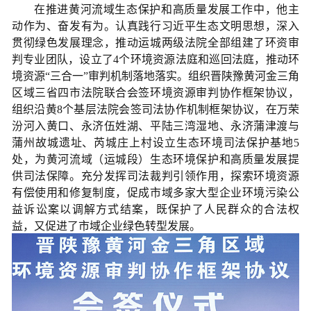
在推进黄河流域生态保护和高质量发展工作中，他主
动作为、奋发有为。认真践行习近平生态文明思想，深入
贯彻绿色发展理念，推动运城两级法院全部组建了环资审
判专业团队，设立了4个环境资源法庭和巡回法庭，推动环
境资源“三合一”审判机制落地落实。组织晋陕豫黄河金三角
区域三省四市法院联合会签环境资源审判协作框架协议，
组织沿黄8个基层法院会签司法协作机制框架协议，在万荣
汾河入黄口、永济伍姓湖、平陆三湾湿地、永济蒲津渡与
蒲州故城遗址、芮城庄上村设立生态环境司法保护基地5
处，为黄河流域（运城段）生态环境保护和高质量发展提
供司法保障。充分发挥司法裁判引领作用，探索环境资源
有偿使用和修复制度，促成市域多家大型企业环境污染公
益诉讼案以调解方式结案，既保护了人民群众的合法权
益，又促进了市域企业绿色转型发展。