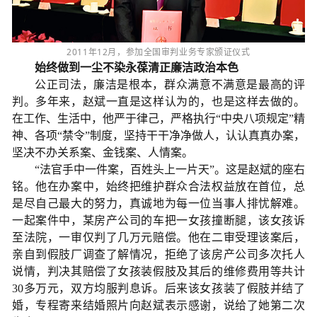
2011年12月，参加全国审判业务专家颁证仪式
始终做到一尘不染
永葆清正廉洁政治本色
公正司法，廉洁是根本，群众满意不满意是最高的评
判。多年来，赵斌一直是这样认为的，也是这样去做的。
在工作、生活中，他严于律己，严格执行“中央八项规定”精
神、各项“禁令”制度，坚持干干净净做人，认认真真办案，
坚决不办关系案、金钱案、人情案。
“法官手中一件案，百姓头上一片天”。这是赵斌的座右
铭。他在办案中，始终把维护群众合法权益放在首位，总
是尽自己最大的努力，真诚地为每一位当事人排忧解难。
一起案件中，某房产公司的车把一女孩撞断腿，该女孩诉
至法院，一审仅判了几万元赔偿。他在二审受理该案后，
亲自到假肢厂调查了解情况，拒绝了该房产公司多次托人
说情，判决其赔偿了女孩装假肢及其后的维修费用等共计
30多万元，双方均服判息诉。后来该女孩装了假肢并结了
婚，专程寄来结婚照片向赵斌表示感谢，说给了她第二次