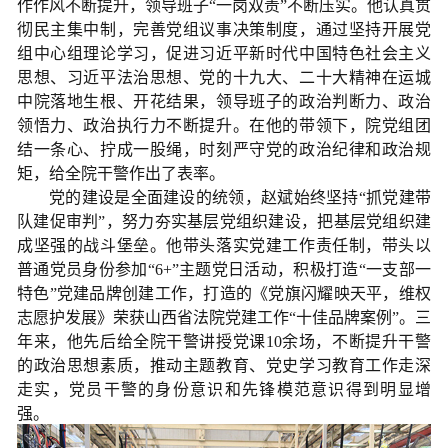
作作风不断提升，领导班子“一岗双责”不断压实。他认真贯
彻民主集中制，完善党组议事决策制度，通过坚持开展党
组中心组理论学习，促进习近平新时代中国特色社会主义
思想、习近平法治思想、党的十九大、二十大精神在运城
中院落地生根、开花结果，领导班子的政治判断力、政治
领悟力、政治执行力不断提升。在他的带领下，院党组团
结一条心、拧成一股绳，时刻严守党的政治纪律和政治规
矩，给全院干警作出了表率。
党的建设是全面建设的统领，赵斌始终坚持“抓党建带
队建促审判”，努力夯实基层党组织建设，把基层党组织建
成坚强的战斗堡垒。他带头落实党建工作责任制，带头以
普通党员身份参加“6+”主题党日活动，积极打造“一支部一
特色”党建品牌创建工作，打造的《党旗闪耀映天平，维权
志愿护发展》荣获山西省法院党建工作“十佳品牌案例”。三
年来，他先后给全院干警讲授党课10余场，不断提升干警
的政治思想素质，推动主题教育、党史学习教育工作走深
走实，党员干警的身份意识和先锋模范意识得到明显增
强。