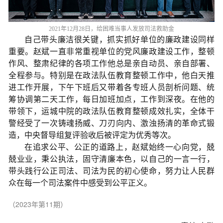
2021年12月28日，给困难当事人发放司法救助金
自己带头廉洁很关键，抓实抓好单位的廉政建设同样
重要。赵斌一直非常重视单位的党风廉政建设工作，整顿
作风、整肃纪律的各项工作他总是亲自动员、亲自部署、
全程参与。特别是在政法队伍教育整顿工作中，他白天推
进工作开展，下午下班后又带着各专班人员剖析问题、统
筹协调第二天工作，每日加班加点，工作到深夜。在他的
带领下，运城中院的政法队伍教育整顿成效扎实，全体干
警经受了一次铸魂扬威、刀刃向内、激浊扬清的革命式锻
造，中央督导组复评验收后被评定为优秀等次。
在追求公平、公正的道路上，赵斌始终一心向党，兢
兢业业，秉公执法，固守清廉本色，以自己的一言一行，
带头践行公正司法、司法为民的初心使命，努力让人民群
众在每一个司法案件中感受到公平正义。
（2023年第11期）