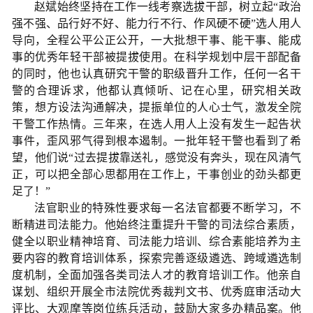
赵斌始终坚持在工作一线考察选拔干部，树立起“政治
强不强、品行好不好、能力行不行、作风硬不硬”选人用人
导向，全程公平公正公开，一大批想干事、能干事、能成
事的优秀年轻干部被提拔使用。在科学规划中层干部配备
的同时，他也认真研究干警的职级晋升工作，任何一名干
警的合理诉求，他都认真倾听、记在心里，研究相关政
策，想方设法沟通解决，提振单位的人心士气，激发全院
干警工作热情。三年来，在选人用人上没有发生一起告状
事件，歪风邪气得到根本遏制。一批年轻干警也看到了希
望，他们说“过去提拔靠送礼，感觉没有奔头，现在风清气
正，可以把全部心思都用在工作上，干事创业的劲头都更
足了！”
法官职业的特殊性要求每一名法官都要不断学习，不
断精进司法能力。他始终注重提升干警的司法综合素质，
健全以职业精神培育、司法能力培训、综合素能培养为主
要内容的教育培训体系，探索完善逐级遴选、跨域遴选制
度机制，全面加强各类司法人才的教育培训工作。他亲自
谋划、组织开展全市法院优秀裁判文书、优秀庭审活动大
评比、大观摩等岗位练兵活动，鼓励大家多办精品案。他