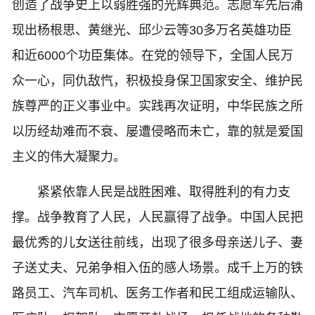
创造了战争史上以弱胜强的光辉典范。志愿军先后涌
现出杨根思、黄继光、邱少云等30多万名英雄功臣
和近6000个功臣集体。在党的领导下，全国人民万
众一心，同仇敌忾，积极投身保卫国家安全、维护民
族尊严的正义事业中。实践再次证明，中华民族之所
以历经劫难而不衰、屡遭侵略而未亡，靠的就是爱国
主义的伟大凝聚力。
紧紧依靠人民是战胜困难、取得胜利的有力支
撑。战争教育了人民，人民赢得了战争。中国人民把
最优秀的儿女送往前线，出现了很多母亲送儿子、妻
子送丈夫、兄弟争相入伍的感人场景。成千上万的铁
路员工、汽车司机、医务工作者和民工组成运输队、