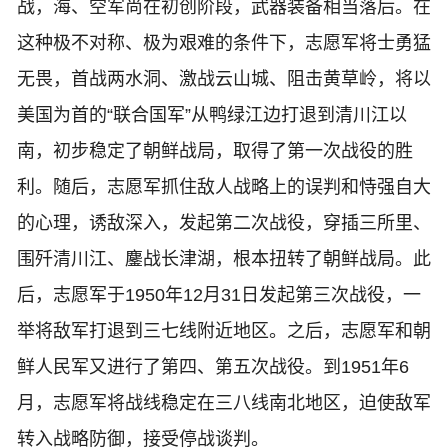
战，海、空军尚在初创阶段，武器装备相当落后。在
这种极不对称、极为艰难的条件下，志愿军将士勇猛
无畏，首战两水洞、激战云山城、阻击黄草岭，将以
美国为首的“联合国军”从鸭绿江边打退到清川江以
南，初步稳定了朝鲜战局，取得了第一次战役的胜
利。随后，志愿军抓住敌人战略上的误判和恃强自大
的心理，诱敌深入，发起第二次战役，穿插三所里、
围歼清川江、鏖战长津湖，根本扭转了朝鲜战局。此
后，志愿军于1950年12月31日发起第三次战役，一
举将敌军打退到三七线附近地区。之后，志愿军和朝
鲜人民军又进行了第四、第五次战役。到1951年6
月，志愿军将战线稳定在三八线南北地区，迫使敌军
转入战略防御，接受停战谈判。