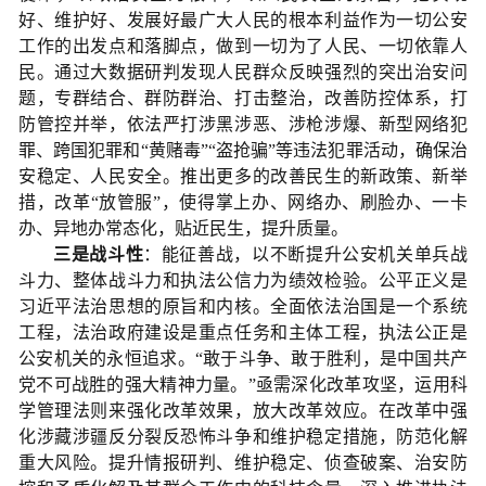
好、维护好、发展好最广大人民的根本利益作为一切公安
工作的出发点和落脚点，做到一切为了人民、一切依靠人
民。通过大数据研判发现人民群众反映强烈的突出治安问
题，专群结合、群防群治、打击整治，改善防控体系，打
防管控并举，依法严打涉黑涉恶、涉枪涉爆、新型网络犯
罪、跨国犯罪和“黄赌毒”“盗抢骗”等违法犯罪活动，确保治
安稳定、人民安全。推出更多的改善民生的新政策、新举
措，改革“放管服”，使得掌上办、网络办、刷脸办、一卡
办、异地办常态化，贴近民生，提升质量。
三是战斗性
：能征善战，以不断提升公安机关单兵战
斗力、整体战斗力和执法公信力为绩效检验。公平正义是
习近平法治思想的原旨和内核。全面依法治国是一个系统
工程，法治政府建设是重点任务和主体工程，执法公正是
公安机关的永恒追求。“敢于斗争、敢于胜利，是中国共产
党不可战胜的强大精神力量。”亟需深化改革攻坚，运用科
学管理法则来强化改革效果，放大改革效应。在改革中强
化涉藏涉疆反分裂反恐怖斗争和维护稳定措施，防范化解
重大风险。提升情报研判、维护稳定、侦查破案、治安防