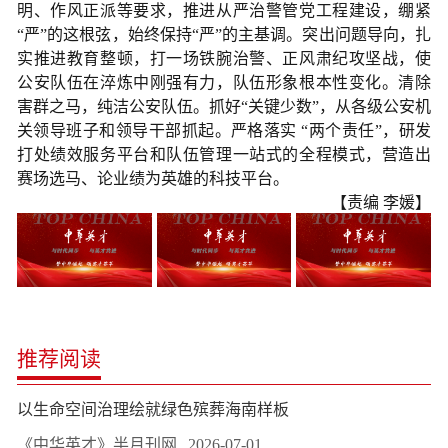
明、作风正派等要求，推进从严治警管党工程建设，绷紧
“严”的这根弦，始终保持“严”的主基调。突出问题导向，扎
实推进教育整顿，打一场铁腕治警、正风肃纪攻坚战，使
公安队伍在淬炼中刚强有力，队伍形象根本性变化。清除
害群之马，纯洁公安队伍。抓好“关键少数”，从各级公安机
关领导班子和领导干部抓起。严格落实 “两个责任”，研发
打处绩效服务平台和队伍管理一站式的全程模式，营造出
赛场选马、论业绩为英雄的科技平台。
【责编 李媛】
推荐阅读
以生命空间治理绘就绿色殡葬海南样板
《中华英才》半月刊网
2026-07-01