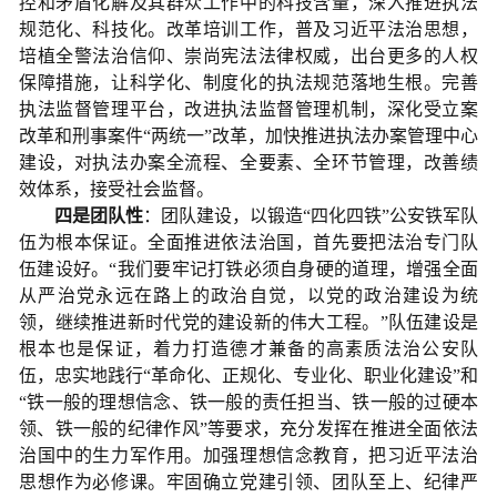
控和矛盾化解及其群众工作中的科技含量，深入推进执法
规范化、科技化。改革培训工作，普及习近平法治思想，
培植全警法治信仰、崇尚宪法法律权威，出台更多的人权
保障措施，让科学化、制度化的执法规范落地生根。完善
执法监督管理平台，改进执法监督管理机制，深化受立案
改革和刑事案件“两统一”改革，加快推进执法办案管理中心
建设，对执法办案全流程、全要素、全环节管理，改善绩
效体系，接受社会监督。
四是团队性
：团队建设，以锻造“四化四铁”公安铁军队
伍为根本保证。全面推进依法治国，首先要把法治专门队
伍建设好。“我们要牢记打铁必须自身硬的道理，增强全面
从严治党永远在路上的政治自觉，以党的政治建设为统
领，继续推进新时代党的建设新的伟大工程。”队伍建设是
根本也是保证，着力打造德才兼备的高素质法治公安队
伍，忠实地践行“革命化、正规化、专业化、职业化建设”和
“铁一般的理想信念、铁一般的责任担当、铁一般的过硬本
领、铁一般的纪律作风”等要求，充分发挥在推进全面依法
治国中的生力军作用。加强理想信念教育，把习近平法治
思想作为必修课。牢固确立党建引领、团队至上、纪律严