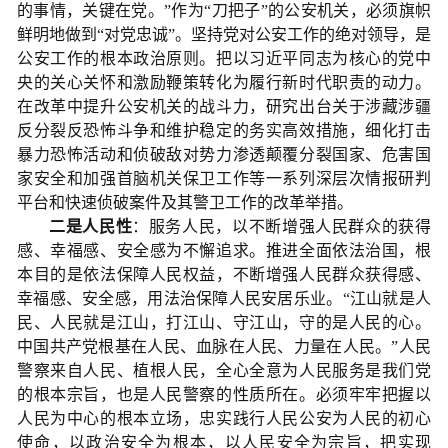
的事情，关键在党。”作为“刀把子”的公安机关，必须旗帜
鲜明地做到“对党忠诚”。坚持党对公安工作的绝对领导，是
公安工作的根本政治原则。把以习近平同志为核心的党中
央的关心关怀和激励鞭策转化为履行新时代职责的动力。
在改革中提升公安机关的战斗力，研究出台关于涉藏涉疆
反分裂反恐怖斗争和维护稳定的务实高效措施，细化打击
暴力恐怖活动和侦破敌对势力渗透颠覆分裂国家、危害国
家安全和加强首脑机关保卫工作等一系列深层次情报研判
平台和快速侦破案件及其警卫工作的改革举措。
二是人民性
：服务人民，以不断增强人民群众的获得
感、幸福感、安全感为不懈追求。推进全面依法治国，根
本目的是依法保障人民权益，不断增强人民群众获得感、
幸福感、安全感，用法治保障人民安居乐业。“江山就是人
民、人民就是江山，打江山、守江山，守的是人民的心。
中国共产党根基在人民、血脉在人民、力量在人民。”人民
警察来自人民、植根人民，全心全意为人民服务是我们党
的根本宗旨，也是人民警察的性质所在。必须牢牢把握以
人民为中心的根本立场，忠实践行人民公安为人民的初心
使命，以政治安全为根本，以人民安全为宗旨，把实现