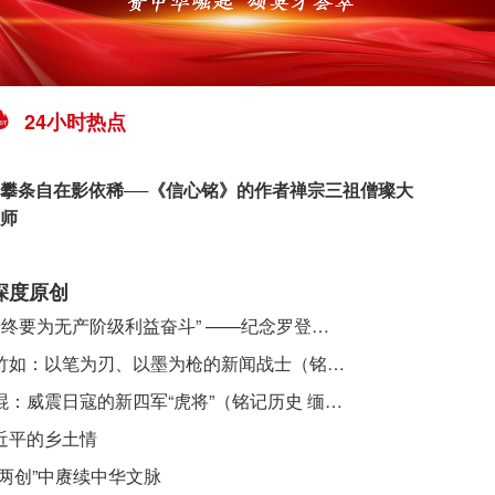
24小时热点
攀条自在影依稀──《信心铭》的作者禅宗三祖僧璨大
师
深度原创
​ “始终要为无产阶级利益奋斗” ——纪念罗登贤同志诞辰120周年
李竹如：以笔为刃、以墨为枪的新闻战士（铭记历史 缅怀先烈·抗日英雄）
吴焜：威震日寇的新四军“虎将”（铭记历史 缅怀先烈·抗日英雄）
近平的乡土情
“两创”中赓续中华文脉