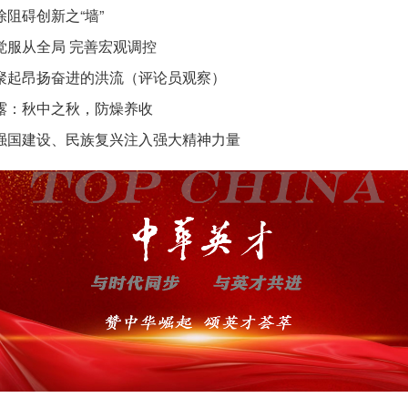
除阻碍创新之“墙”
觉服从全局 完善宏观调控
聚起昂扬奋进的洪流（评论员观察）
露：秋中之秋，防燥养收
强国建设、民族复兴注入强大精神力量