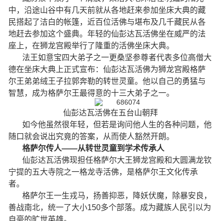
中，沿途山谷中有几天前就从各地赶来参加坐床大典的藏
民搭起了洁白的帐篷，近百位活佛与堪布及几千藏民从各
地赶去参加这个盛典。年轻的仙彭达瓦活佛坐在威严的法
座上，在狮龙宫殿举行了隆重的活佛坐床大典。
法王如意宝四大弟子之一更桑坚参尊者代表多位高僧大
德在坐床大典上正式宣布：仙彭达瓦活佛为狮龙宫殿格萨
尔王弟弟绒王子拉郭奔勒的转世灵童。他以自己的勇猛与
智慧，成为格萨尔王最得意的十三大弟子之一。
仙彭达瓦活佛在五台山朝拜
如今他虽然很年轻，但若是询问他人生的各种问题，他
随口就会说出究竟的答案，从而使人豁然开朗。
格萨尔传人——从转世灵童到学术传承人
仙彭达瓦活佛现担任格萨尔大王狮龙宫殿和大圆满龙钦
宁提的五大寺院之一格龙寺活佛，是格萨尔王文化传承
者。
格萨尔王一生戎马，扬善抑恶，降妖伏魔，除暴安良，
善战南北，统一了大小150多个部落。成为藏族人民引以为
自豪的旷世英雄。