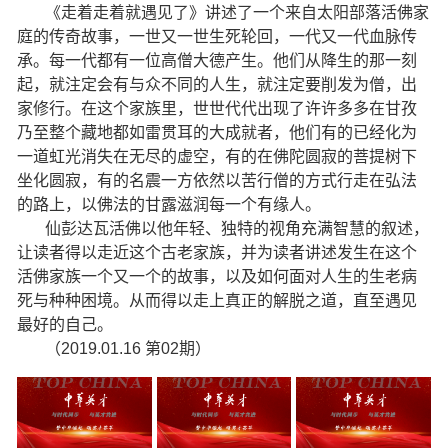
《走着走着就遇见了》讲述了一个来自太阳部落活佛家
庭的传奇故事，一世又一世生死轮回，一代又一代血脉传
承。每一代都有一位高僧大德产生。他们从降生的那一刻
起，就注定会有与众不同的人生，就注定要削发为僧，出
家修行。在这个家族里，世世代代出现了许许多多在甘孜
乃至整个藏地都如雷贯耳的大成就者，他们有的已经化为
一道虹光消失在无尽的虚空，有的在佛陀圆寂的菩提树下
坐化圆寂，有的名震一方依然以苦行僧的方式行走在弘法
的路上，以佛法的甘露滋润每一个有缘人。
仙彭达瓦活佛以他年轻、独特的视角充满智慧的叙述，
让读者得以走近这个古老家族，并为读者讲述发生在这个
活佛家族一个又一个的故事，以及如何面对人生的生老病
死与种种困境。从而得以走上真正的解脱之道，直至遇见
最好的自己。
（2019.01.16 第02期）