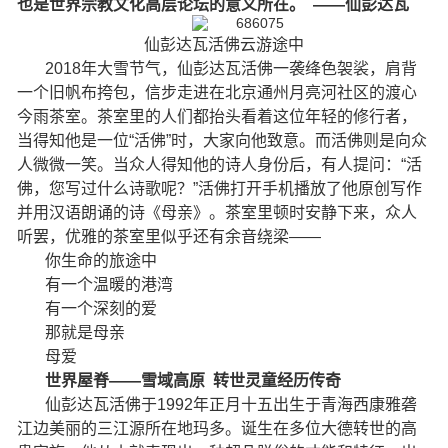
也是世界宗教文化高层论坛的意义所在。 ——仙彭达瓦
仙彭达瓦活佛云游途中
2018年大雪节气，仙彭达瓦活佛一袭绛色袈裟，肩背
一个旧帆布挎包，信步走进在北京通州月亮河社区的渡心
今雨茶室。茶室里的人们都抬头看着这位年轻的修行者，
当得知他是一位“活佛”时，大家向他致意。而活佛则是向众
人微微一笑。当众人得知他的诗人身份后，有人提问：“活
佛，您写过什么诗歌呢？”活佛打开手机播放了他原创写作
并用汉语朗诵的诗《母亲》。茶室里顿时安静下来，众人
听罢，优雅的茶室里似乎还有余音绕梁——
你生命的旅途中
有一个温暖的港湾
有一个深刻的爱
那就是母亲
母爱
世界屋脊——
雪域高原 转世灵童经历传奇
仙彭达瓦活佛于1992年正月十五出生于青海西康雅砻
江边美丽的三江源所在地玛多。诞生在多位大德转世的高