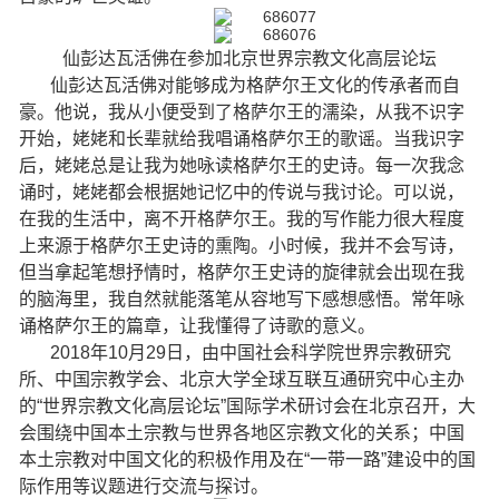
仙彭达瓦活佛在参加北京世界宗教文化高层论坛
仙彭达瓦活佛对能够成为格萨尔王文化的传承者而自
豪。他说，我从小便受到了格萨尔王的濡染，从我不识字
开始，姥姥和长辈就给我唱诵格萨尔王的歌谣。当我识字
后，姥姥总是让我为她咏读格萨尔王的史诗。每一次我念
诵时，姥姥都会根据她记忆中的传说与我讨论。可以说，
在我的生活中，离不开格萨尔王。我的写作能力很大程度
上来源于格萨尔王史诗的熏陶。小时候，我并不会写诗，
但当拿起笔想抒情时，格萨尔王史诗的旋律就会出现在我
的脑海里，我自然就能落笔从容地写下感想感悟。常年咏
诵格萨尔王的篇章，让我懂得了诗歌的意义。
2018年10月29日，由中国社会科学院世界宗教研究
所、中国宗教学会、北京大学全球互联互通研究中心主办
的“世界宗教文化高层论坛”国际学术研讨会在北京召开，大
会围绕中国本土宗教与世界各地区宗教文化的关系；中国
本土宗教对中国文化的积极作用及在“一带一路”建设中的国
际作用等议题进行交流与探讨。