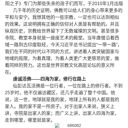
阳之子》专门为那些失亲的孩子们而写，于2010年1月出版
几千年的历史证明，佛教可以给人们的身心带来更多的
平和与安宁。我想其他的一些宗教，一定也可以达到相似
的效果。这说明拥有正确的信仰对人类是有帮助的。并且
纵观历史，宗教给世界留下了无数璀璨的文明。甚至很多
寺院、教堂本身就是一座座艺术的殿堂。当年唐僧沿着西
域一路到古印度取经，今天习近平总书记提出“一带一路”，
我们在不同的时代以不同的方式，讲述着人类突破国家与
地域的局限，为着真理、为着人类更广大更慈悲的爱，做
着同样的努力。这也是世界宗教文化高层论坛的意义所
在。
虔诚活佛——四海为家，修行在路上
仙彭达瓦活佛是一位行者，一位在路上的修行者。不到
25岁时，他不仅遍访藏区，还几乎走遍了整个中国。他
说，这一世，地球就是我的家，地球上所有的人都是我的
家人。我的家不是一所房子。对于出家人来说，狭义上
讲，寺院是出家人的家；而广义上讲，出家人四海为家，
走到哪里，哪里就是家。