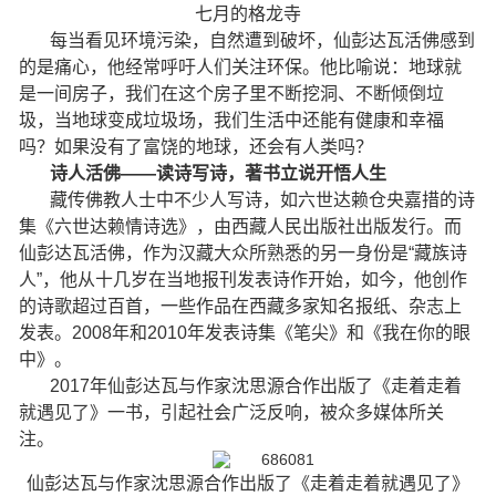
七月的格龙寺
每当看见环境污染，自然遭到破坏，仙彭达瓦活佛感到
的是痛心，他经常呼吁人们关注环保。他比喻说：地球就
是一间房子，我们在这个房子里不断挖洞、不断倾倒垃
圾，当地球变成垃圾场，我们生活中还能有健康和幸福
吗？如果没有了富饶的地球，还会有人类吗？
诗人活佛——读诗写诗，著书立说开悟人生
藏传佛教人士中不少人写诗，如六世达赖仓央嘉措的诗
集《六世达赖情诗选》，由西藏人民出版社出版发行。而
仙彭达瓦活佛，作为汉藏大众所熟悉的另一身份是“藏族诗
人”，他从十几岁在当地报刊发表诗作开始，如今，他创作
的诗歌超过百首，一些作品在西藏多家知名报纸、杂志上
发表。2008年和2010年发表诗集《笔尖》和《我在你的眼
中》。
2017年仙彭达瓦与作家沈思源合作出版了《走着走着
就遇见了》一书，引起社会广泛反响，被众多媒体所关
注。
仙彭达瓦与作家沈思源合作出版了《走着走着就遇见了》