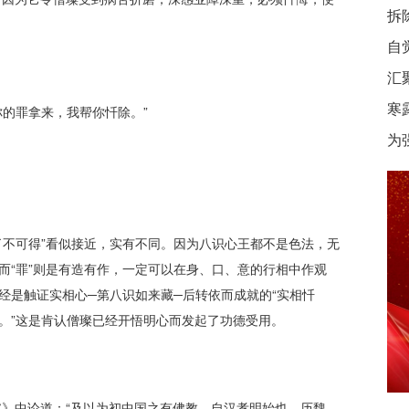
拆
自
汇
寒
你的罪拿来，我帮你忏除。”
为
了不可得”看似接近，实有不同。因为八识心王都不是色法，无
而“罪”则是有造有作，一定可以在身、口、意的行相中作观
经是触证实相心─第八识如来藏─后转依而成就的“实相忏
住。”这是肯认僧璨已经开悟明心而发起了功德受用。
》中论道：“及以为初中国之有佛教，自汉孝明始也，历魏