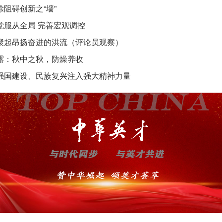
除阻碍创新之“墙”
觉服从全局 完善宏观调控
聚起昂扬奋进的洪流（评论员观察）
露：秋中之秋，防燥养收
强国建设、民族复兴注入强大精神力量