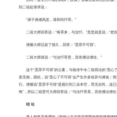
到二祖处请求说：
“弟子身缠风恙，请和尚忏罪。”
二祖大师回答说：“将罪来，与汝忏。”意思就是说：“把
僧璨大师沉寂了很久，回答：“觅罪不可得”。
二祖大师就说：“与汝忏罪竟，宜依佛法僧住。”
这个“觅罪不可得”的公案，与讹传中令二祖得法的“觅心
形无相，因此，说“觅心了不可得”会产生许多歧异与淆讹；然
行。僧璨说“觅罪不可得”是观行到三业本空，罪无自性，这已
悔”，所以二祖慧可大师回答说：“与汝忏罪竟，宜依佛法僧
结 论
唐人独孤及所撰的《舒州山谷寺觉寂塔隋故镜智禅师碑铭