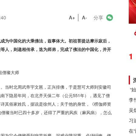
:40
A+
A-
分享
化成为中国化的大乘佛法，兹事体大。初祖菩提达摩示寂后，
璨等人，则递相传承，迭为师弟，完成了佛法的中国化，并开
1
了。当时北周武帝宇文邕，正兴排佛，于是慧可大师到安徽司
南下隐居年间，在北齐天保二年（公元551年），遇见了僧
不详其俗家姓氏，据说是徐州人；关于他的身世，《楞伽师资
秘的僧璨当时已四十多岁，还得了严重的风疾（麻风病），怎么
习
在
。因为它令僧璨受到病苦折磨，深感业障深重，必须忏悔，便