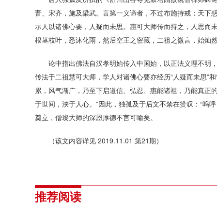
晋、宋齐，施及梁武。言第一义谛者，不过布施持戒；天下
示人以诸佛心要，人疑而未思。惠可大师传而持之，人思而
根茎枝叶，悉沐化雨，然后空王之密藏，二祖之微言，始灿然
论中指出佛法自汉孝明始传入中国始，以正法义理不明
传法于二祖慧可大师，学人对诸佛心要亦经历“人疑而未思”和
累，风气渐广，乃至下启道信、弘忍、惠能诸祖，乃能真正的
于世间，浃于人心。”因此，独孤及于后文不禁在赞叹：“呜
奠立，僧璨大师的深恩厚德不言可喻矣。
（该文内容详见 2019.11.01 第21期）
推荐阅读