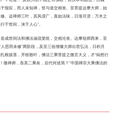
惑于报应，而人未知禅，世与道交相丧。至菩提达摩大师，始
未修。迨禅师三叶，其风浸广，真如法味，日渐月渍；万木之
行于世间，浃于人心”。
，造成世间法和佛法涵混笼统，交相沦丧。达摩祖师西来，至
“人思而未修”两阶段，及至三祖僧璨大师出世弘法，日积月
扎根拔茎，开枝散叶，佛法三乘菩提之微言大义，才“灿然行
呼！微禅师，吾其二乘矣，后代何述焉？”中国禅宗大乘佛法的