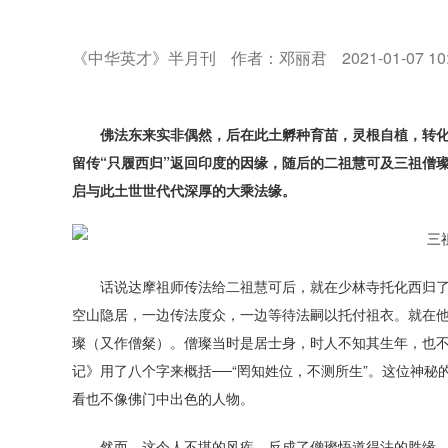
《中华英才》半月刊
作者：邓丽君
2021-01-07 10
佛法东来实非偶然，后在此土孵种育苗，灵根自植，转
留传“只履西归”返回印度的因缘，随后的二祖慧可及三祖僧
启与此土世世代代深厚的大乘法缘。
话说达摩祖师传法给二祖慧可后，就在少林寺托化西归
空山隐居，一边传法度众，一边等待法嗣以托付祖衣。就在他
璨（又作僧粲）。僧璨当时是居士身，时人不知其生年，也
记》用了八个字来概括──“罔知姓位，不测所生”。这位神
看也不像佛门中出色的人物。
然而，这令人不堪的风疾，反成了僧璨悟道得法的胜缘