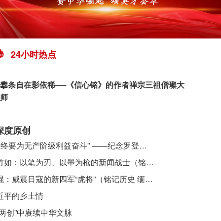
24小时热点
攀条自在影依稀──《信心铭》的作者禅宗三祖僧璨大
师
深度原创
​ “始终要为无产阶级利益奋斗” ——纪念罗登贤同志诞辰120周年
李竹如：以笔为刃、以墨为枪的新闻战士（铭记历史 缅怀先烈·抗日英雄）
吴焜：威震日寇的新四军“虎将”（铭记历史 缅怀先烈·抗日英雄）
近平的乡土情
“两创”中赓续中华文脉