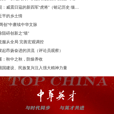
吴焜：威震日寇的新四军“虎将”（铭记历史 缅怀先烈·抗日英雄）
近平的乡土情
“两创”中赓续中华文脉
除阻碍创新之“墙”
觉服从全局 完善宏观调控
聚起昂扬奋进的洪流（评论员观察）
露：秋中之秋，防燥养收
强国建设、民族复兴注入强大精神力量