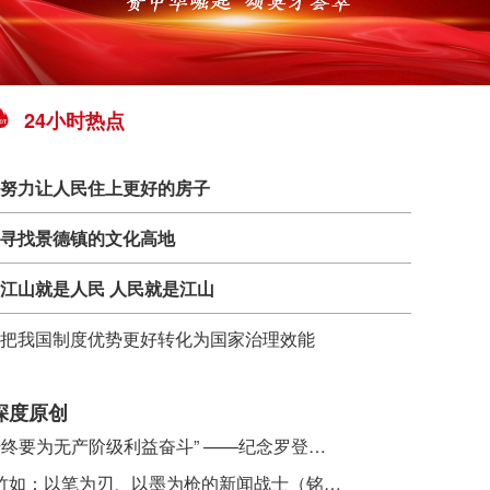
24小时热点
努力让人民住上更好的房子
寻找景德镇的文化高地
江山就是人民 人民就是江山
把我国制度优势更好转化为国家治理效能
深度原创
​ “始终要为无产阶级利益奋斗” ——纪念罗登贤同志诞辰120周年
李竹如：以笔为刃、以墨为枪的新闻战士（铭记历史 缅怀先烈·抗日英雄）