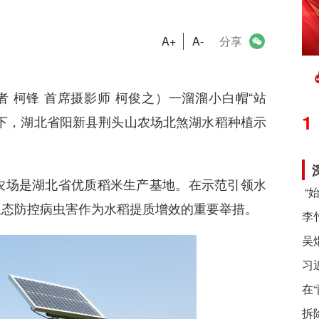
A+
A-
分享
者
柯锋
首席摄影师
柯俊之）
一溜溜小白帽
“站
1
下，湖北省阳新县荆头山农场北煞湖水稻种植示
农场是湖北省优质稻米生产基地。在示范引领水
生态防控病虫害作为水稻提质增效的重要举措。
习
在
拆