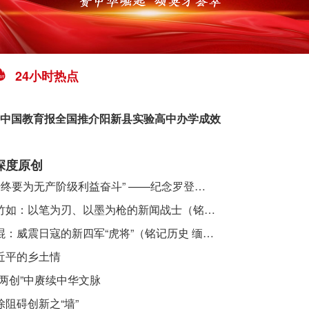
24小时热点
中国教育报全国推介阳新县实验高中办学成效
深度原创
​ “始终要为无产阶级利益奋斗” ——纪念罗登贤同志诞辰120周年
李竹如：以笔为刃、以墨为枪的新闻战士（铭记历史 缅怀先烈·抗日英雄）
吴焜：威震日寇的新四军“虎将”（铭记历史 缅怀先烈·抗日英雄）
近平的乡土情
“两创”中赓续中华文脉
除阻碍创新之“墙”