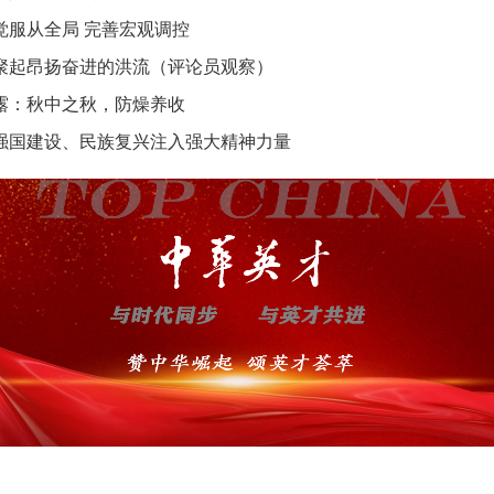
觉服从全局 完善宏观调控
聚起昂扬奋进的洪流（评论员观察）
露：秋中之秋，防燥养收
强国建设、民族复兴注入强大精神力量