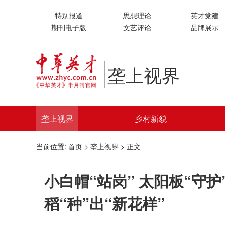
特别报道
思想理论
英才党建
期刊电子版
文艺评论
品牌展示
垄上视界
垄上视界
乡村新貌
当前位置:
首页
>
垄上视界
> 正文
小白帽“站岗” 太阳板“守护
稻“种”出“新花样”