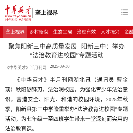
垄上视界
垄上视界
乡村新貌
生态宜居
治理有效
人才振兴
金
聚焦阳新三中高质量发展 | 阳新三中：举办
“法治教育进校园”专题活动
2025-09-30
《中华英才》半月刊网
《中华英才》半月刊网湖北讯（通讯员
曹金
琰
）
秋阳砺锋刃，法治润校园。为强化青少年法治意
识，营造安全、阳光、和谐的校园环境，
2025年秋
季，阳新县第三中学隆重举办“法治教育进校园”专题
活动
，
为七年级一至四班学生带来一堂深刻而实用的
法治教育课。