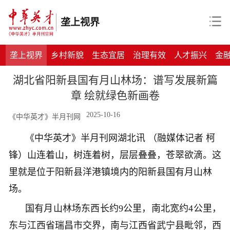
垄上视界
垄上视界
乡村新貌
生态宜居
治理有效
人才振兴
金
湖北省阳新县国有月山林场：谱写发展新篇
章 绘就绿色新画卷
2025-10-16
《中华英才》半月刊网
《中华英才》半月刊网湖北讯 （融媒体记者 柯
锋）山连着山，树连着树，层层叠叠，苍翠欲滴。这
里就是位于阳新县洋港镇境内的阳新县国有月山林
场。
国有月山林场东西长约9公里，南北宽约4公里，
东与江西省瑞昌市交界，南与江西省武宁县毗邻，西