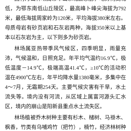
低，为鄂东南低山丘陵区，最高峰卜峰尖海拔为792
米，最低海拔周家岭为120米，平均海拔380米左右。
母质母岩有砂页岩和石灰岩两种，海拔350米以上基
本以石灰岩为主，以下则多为砂页岩。
林场属亚热带季风气候区，四季明显，雨量充
沛，气候温和，日照充足。年平均气温约16.9℃，极
低温度－14.9℃，极端高温41.4℃，≥10℃的活动积
温在4900℃左右，年平均降水量1380毫米，多集中在
4～7月，无霜期254天。主要气候灾害有干旱，水土
流失等。境内没有河流，从区域上属富河源头汇水
区，境内的崩山是阳新县重点水土流失区。
林场植被乔木树种主要有杉木、槠树、马褂木、
枫香，竹类有乌哺鸡竹（把竹），楠竹，经济林树种