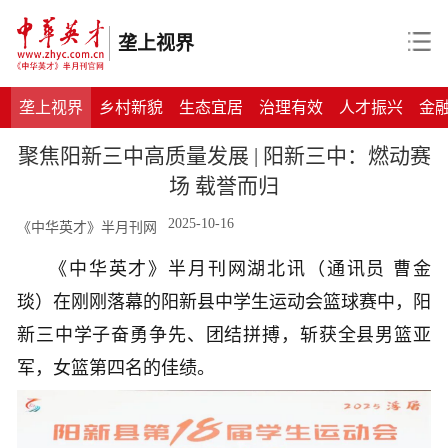
垄上视界
垄上视界
乡村新貌
生态宜居
治理有效
人才振兴
金
聚焦阳新三中高质量发展 | 阳新三中：燃动赛
场 载誉而归
2025-10-16
《中华英才》半月刊网
《中华英才》半月刊网湖北讯（通讯员
曹金
琰
）
在刚刚落幕的阳新县中学生运动会篮球赛中，
阳
新三中
学子奋勇争先、团结拼搏，
斩获全县
男篮亚
军，女篮第四名
的佳绩。