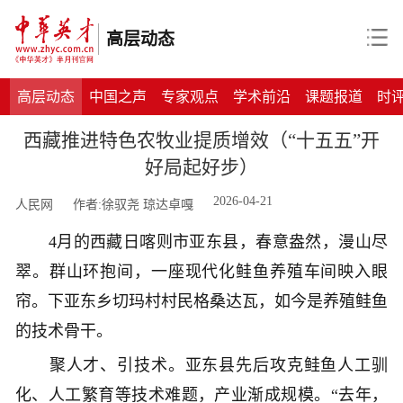
高层动态
高层动态
中国之声
专家观点
学术前沿
课题报道
时
​西藏推进特色农牧业提质增效（“十五五”开
好局起好步）
2026-04-21
人民网
作者:徐驭尧 琼达卓嘎
4月的西藏日喀则市亚东县，春意盎然，漫山尽
翠。群山环抱间，一座现代化鲑鱼养殖车间映入眼
帘。下亚东乡切玛村村民格桑达瓦，如今是养殖鲑鱼
的技术骨干。
聚人才、引技术。亚东县先后攻克鲑鱼人工驯
化、人工繁育等技术难题，产业渐成规模。“去年，