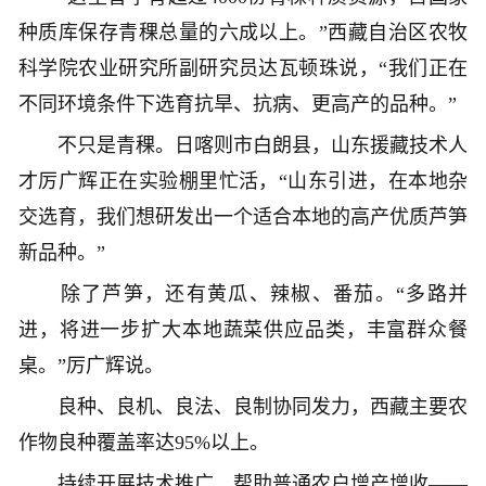
种质库保存青稞总量的六成以上。”西藏自治区农牧
科学院农业研究所副研究员达瓦顿珠说，“我们正在
不同环境条件下选育抗旱、抗病、更高产的品种。”
不只是青稞。日喀则市白朗县，山东援藏技术人
才厉广辉正在实验棚里忙活，“山东引进，在本地杂
交选育，我们想研发出一个适合本地的高产优质芦笋
新品种。”
除了芦笋，还有黄瓜、辣椒、番茄。“多路并
进，将进一步扩大本地蔬菜供应品类，丰富群众餐
桌。”厉广辉说。
良种、良机、良法、良制协同发力，西藏主要农
作物良种覆盖率达95%以上。
持续开展技术推广，帮助普通农户增产增收——