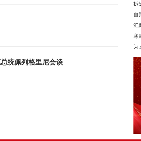
拆
自
汇
寒
为
克总统佩列格里尼会谈