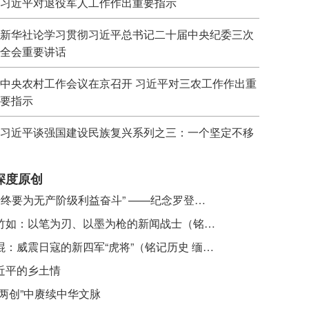
习近平对退役军人工作作出重要指示
新华社论学习贯彻习近平总书记二十届中央纪委三次
全会重要讲话
中央农村工作会议在京召开 习近平对三农工作作出重
要指示
习近平谈强国建设民族复兴系列之三：一个坚定不移
深度原创
​ “始终要为无产阶级利益奋斗” ——纪念罗登贤同志诞辰120周年
李竹如：以笔为刃、以墨为枪的新闻战士（铭记历史 缅怀先烈·抗日英雄）
吴焜：威震日寇的新四军“虎将”（铭记历史 缅怀先烈·抗日英雄）
近平的乡土情
“两创”中赓续中华文脉