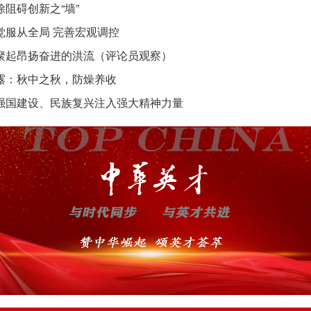
除阻碍创新之“墙”
觉服从全局 完善宏观调控
聚起昂扬奋进的洪流（评论员观察）
露：秋中之秋，防燥养收
强国建设、民族复兴注入强大精神力量