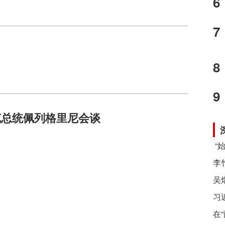
6
7
8
9
克总统佩列格里尼会谈
习
在