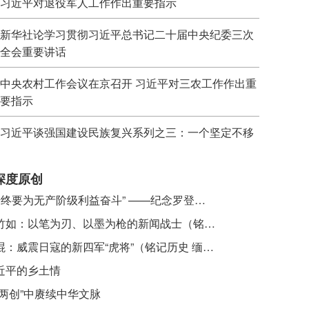
习近平对退役军人工作作出重要指示
新华社论学习贯彻习近平总书记二十届中央纪委三次
全会重要讲话
中央农村工作会议在京召开 习近平对三农工作作出重
要指示
习近平谈强国建设民族复兴系列之三：一个坚定不移
深度原创
​ “始终要为无产阶级利益奋斗” ——纪念罗登贤同志诞辰120周年
李竹如：以笔为刃、以墨为枪的新闻战士（铭记历史 缅怀先烈·抗日英雄）
吴焜：威震日寇的新四军“虎将”（铭记历史 缅怀先烈·抗日英雄）
近平的乡土情
“两创”中赓续中华文脉