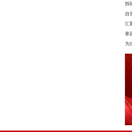
拆
自
汇
寒
为