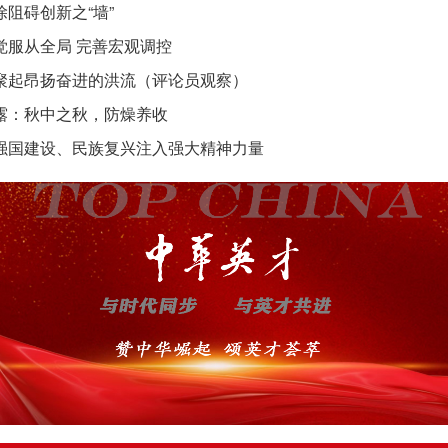
除阻碍创新之“墙”
觉服从全局 完善宏观调控
聚起昂扬奋进的洪流（评论员观察）
露：秋中之秋，防燥养收
强国建设、民族复兴注入强大精神力量