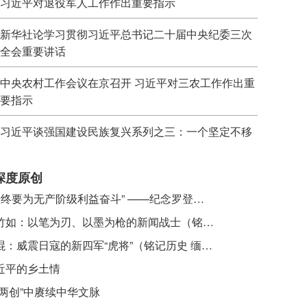
习近平对退役军人工作作出重要指示
新华社论学习贯彻习近平总书记二十届中央纪委三次
全会重要讲话
中央农村工作会议在京召开 习近平对三农工作作出重
要指示
习近平谈强国建设民族复兴系列之三：一个坚定不移
深度原创
​ “始终要为无产阶级利益奋斗” ——纪念罗登贤同志诞辰120周年
李竹如：以笔为刃、以墨为枪的新闻战士（铭记历史 缅怀先烈·抗日英雄）
吴焜：威震日寇的新四军“虎将”（铭记历史 缅怀先烈·抗日英雄）
近平的乡土情
“两创”中赓续中华文脉