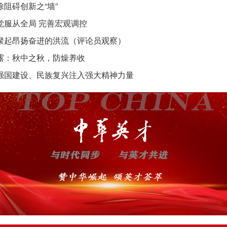
除阻碍创新之“墙”
觉服从全局 完善宏观调控
聚起昂扬奋进的洪流（评论员观察）
露：秋中之秋，防燥养收
强国建设、民族复兴注入强大精神力量