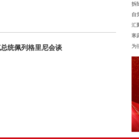
拆
自
汇
寒
克总统佩列格里尼会谈
为