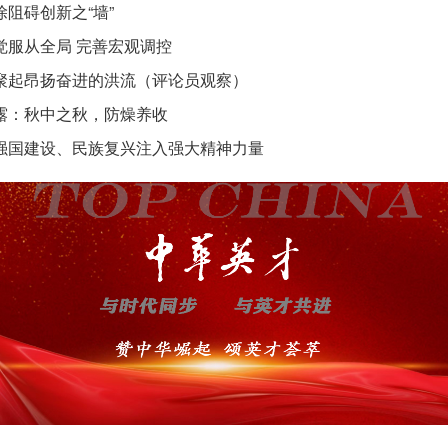
除阻碍创新之“墙”
觉服从全局 完善宏观调控
聚起昂扬奋进的洪流（评论员观察）
露：秋中之秋，防燥养收
强国建设、民族复兴注入强大精神力量