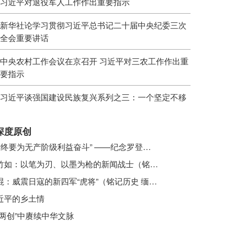
习近平对退役军人工作作出重要指示
新华社论学习贯彻习近平总书记二十届中央纪委三次
全会重要讲话
中央农村工作会议在京召开 习近平对三农工作作出重
要指示
习近平谈强国建设民族复兴系列之三：一个坚定不移
深度原创
​ “始终要为无产阶级利益奋斗” ——纪念罗登贤同志诞辰120周年
李竹如：以笔为刃、以墨为枪的新闻战士（铭记历史 缅怀先烈·抗日英雄）
吴焜：威震日寇的新四军“虎将”（铭记历史 缅怀先烈·抗日英雄）
近平的乡土情
“两创”中赓续中华文脉