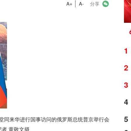
A+
A-
分享
1
2
3
4
5
会堂同来华进行国事访问的俄罗斯总统普京举行会
记者 黄敬文摄