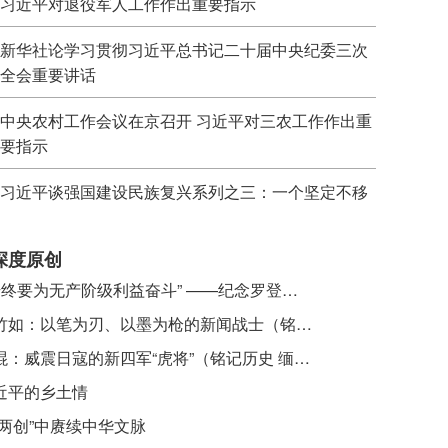
习近平对退役军人工作作出重要指示
新华社论学习贯彻习近平总书记二十届中央纪委三次
全会重要讲话
中央农村工作会议在京召开 习近平对三农工作作出重
要指示
习近平谈强国建设民族复兴系列之三：一个坚定不移
深度原创
​ “始终要为无产阶级利益奋斗” ——纪念罗登贤同志诞辰120周年
李竹如：以笔为刃、以墨为枪的新闻战士（铭记历史 缅怀先烈·抗日英雄）
吴焜：威震日寇的新四军“虎将”（铭记历史 缅怀先烈·抗日英雄）
近平的乡土情
“两创”中赓续中华文脉