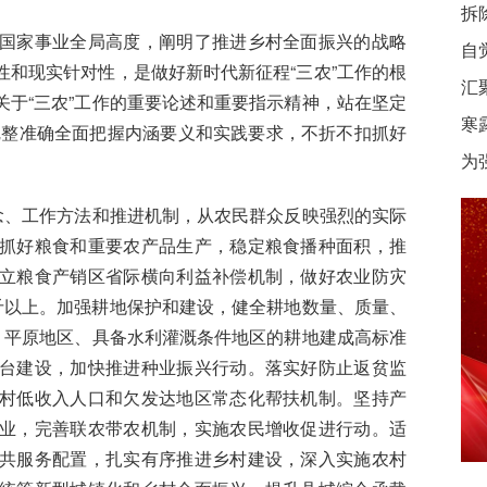
拆
家事业全局高度，阐明了推进乡村全面振兴的战略
自
和现实针对性，是做好新时代新征程“三农”工作的根
汇
于“三农”工作的重要论述和重要指示精神，站在坚定
寒
，完整准确全面把握内涵要义和实践要求，不折不扣抓好
为
、工作方法和推进机制，从农民群众反映强烈的实际
抓好粮食和重要农产品生产，稳定粮食播种面积，推
立粮食产销区省际横向利益补偿机制，做好农业防灾
亿斤以上。加强耕地保护和建设，健全耕地数量、质量、
、平原地区、具备水利灌溉条件地区的耕地建成高标准
台建设，加快推进种业振兴行动。落实好防止返贫监
村低收入人口和欠发达地区常态化帮扶机制。坚持产
业，完善联农带农机制，实施农民增收促进行动。适
共服务配置，扎实有序推进乡村建设，深入实施农村