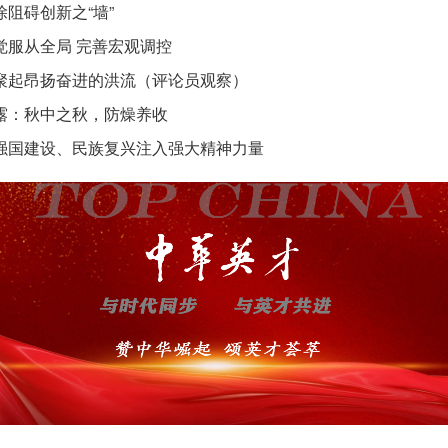
除阻碍创新之“墙”
觉服从全局 完善宏观调控
聚起昂扬奋进的洪流（评论员观察）
露：秋中之秋，防燥养收
强国建设、民族复兴注入强大精神力量