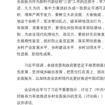
全面振兴作为新时代新征程“三农”工作的总抓手，学
进、久久为功，集中力量抓好办成一批群众可感可
积、增单产两手发力。要树立大农业观、大食物观，
地这个命根子，坚决整治乱占、破坏耕地违法行为，
有保障、质量有提升。要强化科技和改革双轮驱动，
制，为农业现代化增动力、添活力。要抓好灾后恢复
生规模性返贫，抓好防止返贫监测，落实帮扶措施，
乡村产业发展水平、乡村建设水平、乡村治理水平，
性进展、阶段性成果。
习近平强调，各级党委和政府要坚定不移贯彻落实党
先发展，坚持城乡融合发展，把责任扛在肩上、抓在
全面振兴，以加快农业农村现代化更好推进中国式现
会议传达学习了习近平重要指示，讨论了《中共中央
经验有力有效推进乡村全面振兴的意见（讨论稿）》
议并讲话。