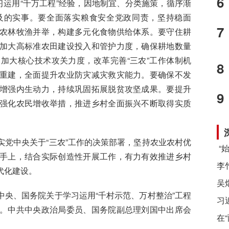
6
习运用“千万工程”经验，因地制宜、分类施策，循序渐
及的实事。要全面落实粮食安全党政同责，坚持稳面
7
农林牧渔并举，构建多元化食物供给体系。要守住耕
加大高标准农田建设投入和管护力度，确保耕地数量
加大核心技术攻关力度，改革完善“三农”工作体制机
8
重建，全面提升农业防灾减灾救灾能力。要确保不发
增强内生动力，持续巩固拓展脱贫攻坚成果。要提升
9
强化农民增收举措，推进乡村全面振兴不断取得实质
中央关于“三农”工作的决策部署，坚持农业农村优
手上，结合实际创造性开展工作，有力有效推进乡村
代化建设。
、国务院关于学习运用“千村示范、万村整治”工程
习
。中共中央政治局委员、国务院副总理刘国中出席会
在