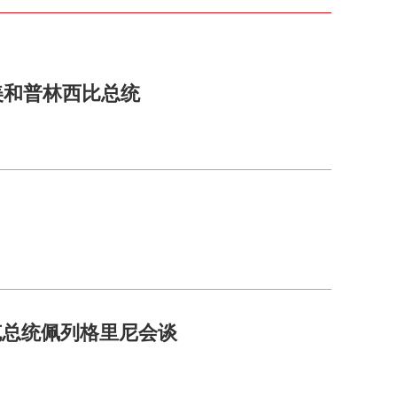
美和普林西比总统
克总统佩列格里尼会谈