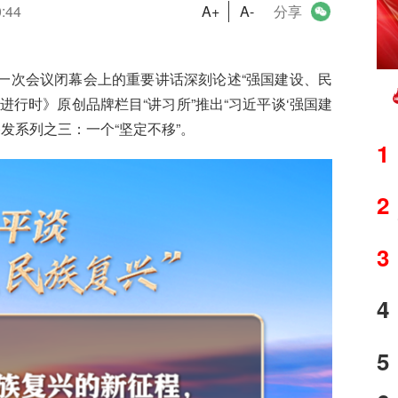
0:44
A+
A-
分享
一次会议闭幕会上的重要讲话深刻论述“强国建设、民
行时》原创品牌栏目“讲习所”推出“习近平谈‘强国建
发系列之三：一个“坚定不移”。
1
2
3
4
5