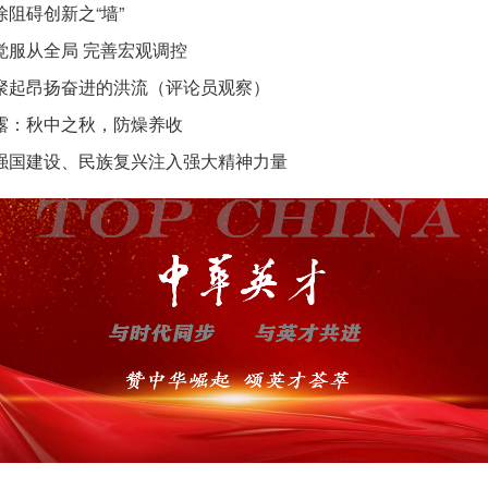
除阻碍创新之“墙”
觉服从全局 完善宏观调控
聚起昂扬奋进的洪流（评论员观察）
露：秋中之秋，防燥养收
强国建设、民族复兴注入强大精神力量