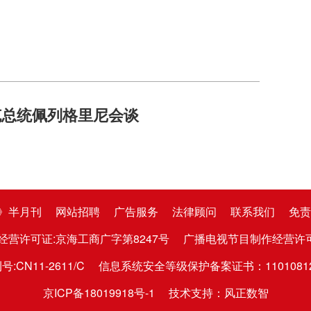
克总统佩列格里尼会谈
》半月刊
网站招聘
广告服务
法律顾问
联系我们
免责
经营许可证:京海工商广字第8247号
广播电视节目制作经营许可证:京
CN11-2611/C
信息系统安全等级保护备案证书：1101081282
京ICP备18019918号-1
技术支持：风正数智