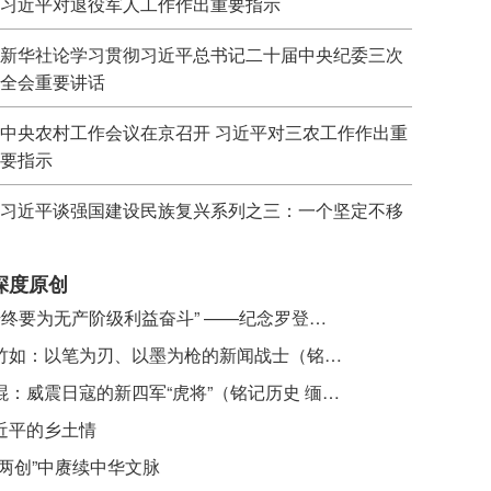
习近平对退役军人工作作出重要指示
新华社论学习贯彻习近平总书记二十届中央纪委三次
全会重要讲话
中央农村工作会议在京召开 习近平对三农工作作出重
要指示
习近平谈强国建设民族复兴系列之三：一个坚定不移
深度原创
​ “始终要为无产阶级利益奋斗” ——纪念罗登贤同志诞辰120周年
李竹如：以笔为刃、以墨为枪的新闻战士（铭记历史 缅怀先烈·抗日英雄）
吴焜：威震日寇的新四军“虎将”（铭记历史 缅怀先烈·抗日英雄）
近平的乡土情
“两创”中赓续中华文脉