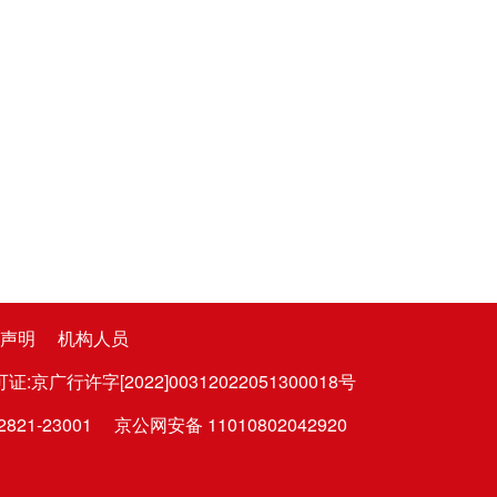
声明
机构人员
广行许字[2022]00312022051300018号
1-23001
京公网安备 11010802042920