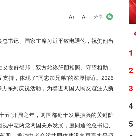
A+
A-
分享
央总书记、国家主席习近平致电通伦，祝贺他当
1
义友好邻邦，双方始终肝胆相照、守望相助，
2
持，体现了“同志加兄弟”的深厚情谊。2026
3
将举办系列庆祝活动，为增进两国人民友谊注入新
4
十五”开局之年，两国都处于发展振兴的关键阶
5
重视中老两党两国关系发展，愿同通伦总书记、
蓝图，推动中老命运共同体建设向更高水平迈