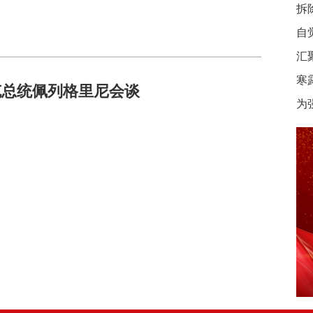
拆
自
汇
寒
克总统佩列格里尼会谈
为