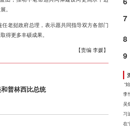
6
发展。
7
任老挝政府总理，表示愿共同指导双方各部门
设取得更多丰硕成果。
8
【责编 李媛】
9
美和普林西比总统
习
在