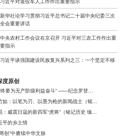
习近平对退役军人工作作出重要指示
新华社论学习贯彻习近平总书记二十届中央纪委三次
全会重要讲话
中央农村工作会议在京召开 习近平对三农工作作出重
要指示
习近平谈强国建设民族复兴系列之三：一个坚定不移
深度原创
​ “始终要为无产阶级利益奋斗” ——纪念罗登贤同志诞辰120周年
李竹如：以笔为刃、以墨为枪的新闻战士（铭记历史 缅怀先烈·抗日英雄）
吴焜：威震日寇的新四军“虎将”（铭记历史 缅怀先烈·抗日英雄）
近平的乡土情
“两创”中赓续中华文脉