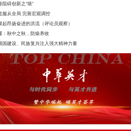
除阻碍创新之“墙”
觉服从全局 完善宏观调控
聚起昂扬奋进的洪流（评论员观察）
露：秋中之秋，防燥养收
强国建设、民族复兴注入强大精神力量